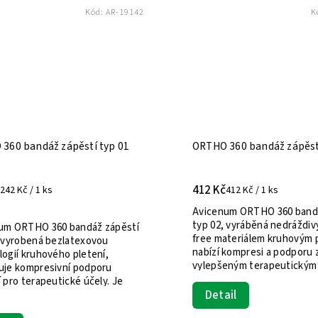
Kód:
AR-20655
Kód:
AR-20637
zápěstí typ 02
ORTHO 360 bandáž loketní typ 02
428 Kč
428 Kč / 1 ks
0 bandáž zápěstí
Avicenum ORTHO 360 loketní bandáž
dráždivým, latex-
typ 02, vyrobená technologií
hovým pletením,
kruhového pletení z nedráždivých
odporu zápěstí s
materiálů bez latexu, poskytuje
tickým efektem...
kompresivní podporu lokte pro
zlepšení...
Detail