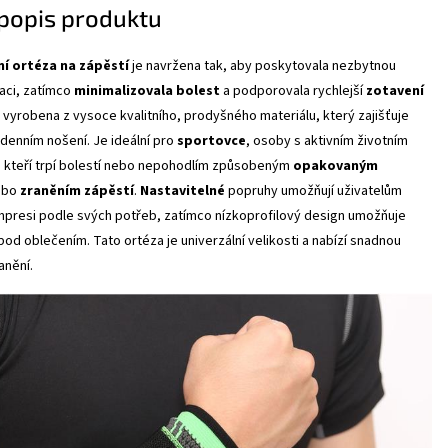
 popis produktu
 ortéza na zápěstí
je navržena tak, aby poskytovala nezbytnou
zaci, zatímco
minimalizovala
bolest
a podporovala rychlejší
zotavení
 vyrobena z vysoce kvalitního, prodyšného materiálu, který zajišťuje
odenním nošení. Je ideální pro
sportovce
, osoby s aktivním životním
, kteří trpí bolestí nebo nepohodlím způsobeným
opakovaným
ebo
zraněním
zápěstí
.
Nastavitelné
popruhy umožňují uživatelům
mpresi podle svých potřeb, zatímco nízkoprofilový design umožňuje
od oblečením. Tato ortéza je univerzální velikosti a nabízí snadnou
anění.