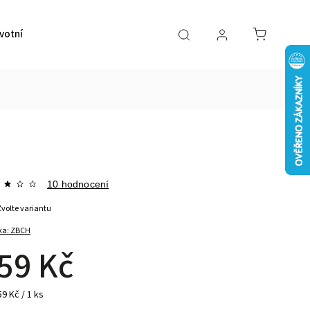
votní pomůcky
VÝPRODEJ
Značky
10 hodnocení
Zvolte variantu
ka:
ZBCH
59 Kč
9 Kč / 1 ks