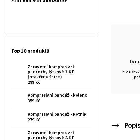
Přijímáme online platby
Top 10 produktů
Dop
Zdravotní kompresivní
Pro nákupy
punčochy lýtkové 1.KT
(otevřená špice)
poš
288 Kč
Kompresivní bandáž - koleno
359 Kč
Kompresivní bandáž - kotník
279 Kč
Popi
Zdravotní kompresivní
punčochy lýtkové 2.KT