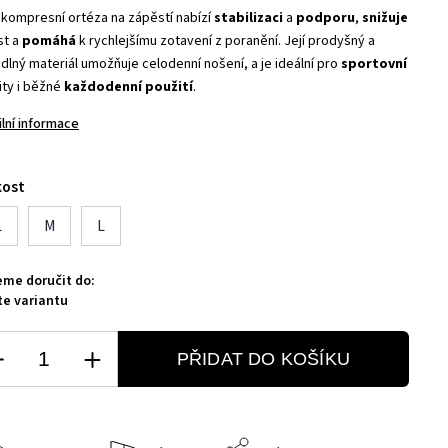
 kompresní ortéza na zápěstí nabízí
stabilizaci
a
podporu
,
snižuje
st a
pomáhá
k rychlejšímu zotavení z poranění. Její prodyšný a
dlný materiál umožňuje celodenní nošení, a je ideální pro
sportovní
ity i běžné
každodenní
použití
.
ilní informace
kost
L
M
L
me doručit do:
te variantu
PŘIDAT DO KOŠÍKU