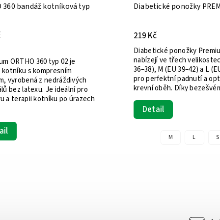
Diabetické ponožky PREMIUM
ORTHO 
219 Kč
242 K
Diabetické ponožky Premium se
nabízejí ve třech velikostech – S (EU
Tato b
36–38), M (EU 39–42) a L (EU 43–45) –
podpor
pro perfektní padnutí a optimální
nebo o
krevní oběh. Díky bezešvému...
otokům
h
slabos
Detail
vazů a..
Det
M
L
S