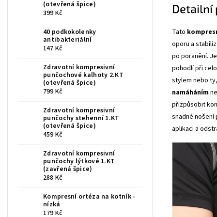
(otevřená špice)
Detailní
399 Kč
Tato
kompresní
40 podkokolenky
antibakteriální
oporu a stabili
147 Kč
po poranění. Je
Zdravotní kompresivní
pohodlí při cel
punčochové kalhoty 2.KT
stylem nebo ty
(otevřená špice)
799 Kč
namáháním
n
přizpůsobit ko
Zdravotní kompresivní
snadné nošení p
punčochy stehenní 1.KT
(otevřená špice)
aplikaci a odstr
459 Kč
Zdravotní kompresivní
punčochy lýtkové 1.KT
(zavřená špice)
288 Kč
Kompresní ortéza na kotník -
nízká
179 Kč