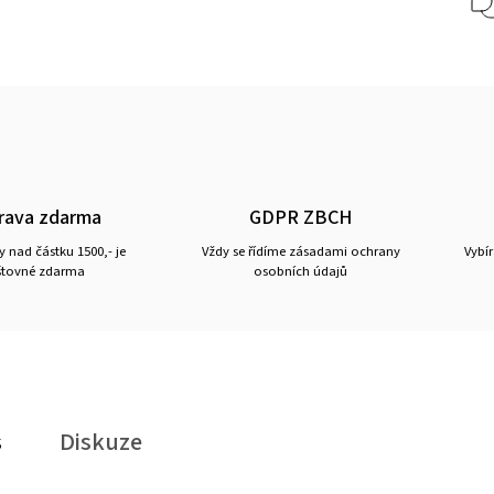
rava zdarma
GDPR ZBCH
 nad částku 1500,- je
Vždy se řídíme zásadami ochrany
Vybí
tovné zdarma
osobních údajů
s
Diskuze