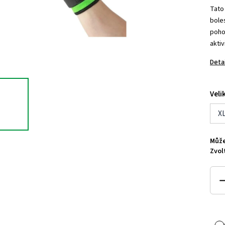
Tato
bole
poho
aktiv
Deta
Veli
X
Může
Zvol