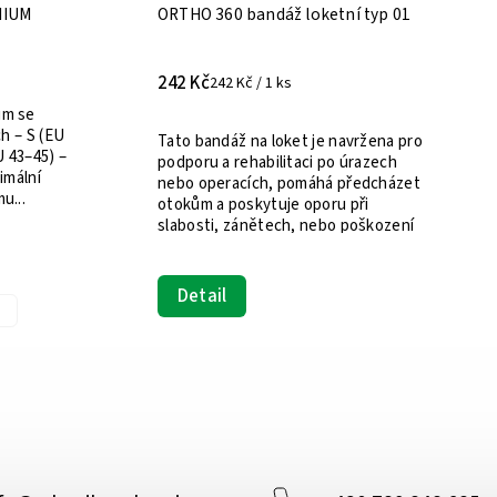
360 bandáž loketní typ 01
Ergonomická kompresní 
kotník
č
289 Kč
242 Kč / 1 ks
289 Kč / 1 ks
Naše ergonomická kompres
na kotník poskytuje optimá
andáž na loket je navržena pro
komprese, která pomáhá sn
u a rehabilitaci po úrazech
a otok při plantární fasciit
peracích, pomáhá předcházet
Achillovy šlachy a dalších...
 a poskytuje oporu při
ti, zánětech, nebo poškození
Detail
.
ail
M
L