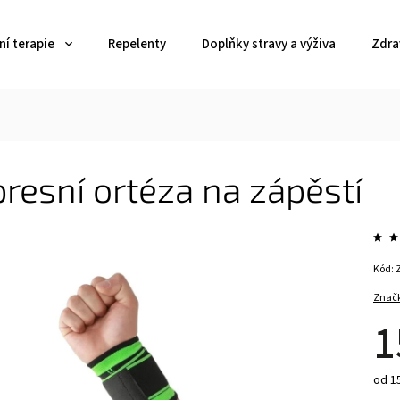
í terapie
Repelenty
Doplňky stravy a výživa
Zdra
esní ortéza na zápěstí
Kód:
Znač
1
od 15