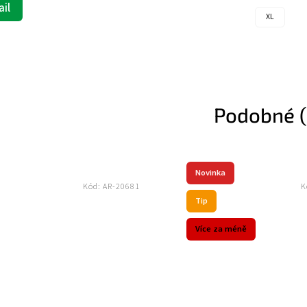
L
Podobné (
Novinka
681
Kód:
RR-00014
Tip
Více za méně