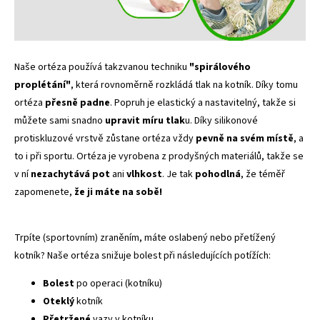
Naše ortéza používá takzvanou techniku
"spirálového
proplétání"
, která rovnoměrně rozkládá tlak na kotník. Díky tomu
ortéza
přesně
padne
. Popruh je elastický a nastavitelný, takže si
můžete sami snadno
upravit míru tlak
u. Díky silikonové
protiskluzové vrstvě zůstane ortéza vždy
pevně
na
svém
místě
, a
to i při sportu. Ortéza je vyrobena z prodyšných materiálů, takže se
v ní
nezachytává
pot
ani
vlhkost
. Je tak
pohodlná
, že téměř
zapomenete,
že ji máte na sobě!
Trpíte (sportovním) zraněním, máte oslabený nebo přetížený
kotník? Naše ortéza snižuje bolest při následujících potížích:
Bolest
po operaci (kotníku)
Oteklý
kotník
Přetržené
vazy v kotníku