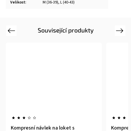
Velikost
:
M (36-39), L (40-43)
Související produkty
Previous
Next
Kompresní návlek na loket s
Kompresn