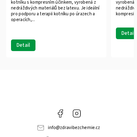
vyrobená t
kotníku s kompresním účinkem, vyrobená z
nedráždivý
nedráždivých materiálů bez latexu. Je ideální
kompresivn
pro podporu a terapii kotníku po úrazech a
operacích,...
Detail
Detail
Facebook
Instagram
info
@
zdravibezchemie.cz