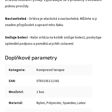
ortézou mnohem rychleji. Vypořádejte se s problémy s kotníkem
jednou provždy.
Nastavitelná
- Ortéza je elastická a nastavitelná. Můžete si ji
snadno přizpůsobit a upravit míru tlaku.
Snižuje boles
t - Naše ortéza na kotník snižuje bolest, poskytuje
optimální podporu a pomáhá urychlit zotavení.
Doplňkové parametry
Kategorie
:
Kompresní terapie
EAN
:
0783191111341
Množství
:
1 kus
Materiál
:
Nylon, Polyester, Spandex, Latex