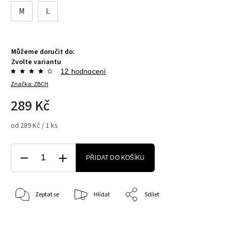
M
L
Můžeme doručit do:
Zvolte variantu
12 hodnocení
Značka:
ZBCH
289 Kč
od 289 Kč / 1 ks
PŘIDAT DO KOŠÍKU
Zeptat se
Hlídat
Sdílet