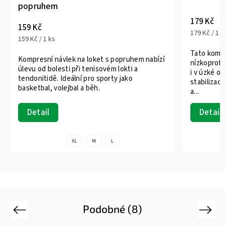
popruhem
179 Kč
159 Kč
179 Kč / 1 k
159 Kč / 1 ks
Tato kompr
Kompresní návlek na loket s popruhem nabízí
nízkoprofi
úlevu od bolesti při tenisovém lokti a
i v úzké o
tendonitidě. Ideální pro sporty jako
stabilizac
basketbal, volejbal a běh.
a...
Detail
Detail
XL
M
L
Podobné (8)
Previous
Next