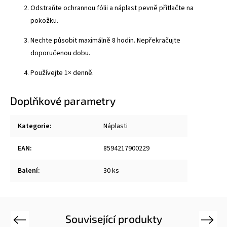
Odstraňte ochrannou fólii a náplast pevně přitlačte na
pokožku.
Nechte působit maximálně 8 hodin. Nepřekračujte
doporučenou dobu.
Používejte 1× denně.
Doplňkové parametry
Kategorie
:
Náplasti
EAN
:
8594217900229
Balení
:
30 ks
Související produkty
Previous
Next