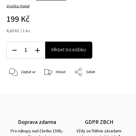
Značka:
Hodaf
199 Kč
6,63 Kč / 1 ks
PŘIDAT DO KOŠÍKU
Zeptat se
Hlídat
Sdílet
Doprava zdarma
GDPR ZBCH
Pro nákupy nad částku 1500,-
Vždy se řídíme zásadami