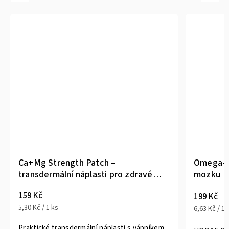
Ca+Mg Strength Patch –
Omega-3 
transdermální náplasti pro zdravé
mozku
kosti a svaly
159 Kč
199 Kč
5,30 Kč / 1 ks
6,63 Kč / 1 
Praktické transdermální náplasti s vápníkem,