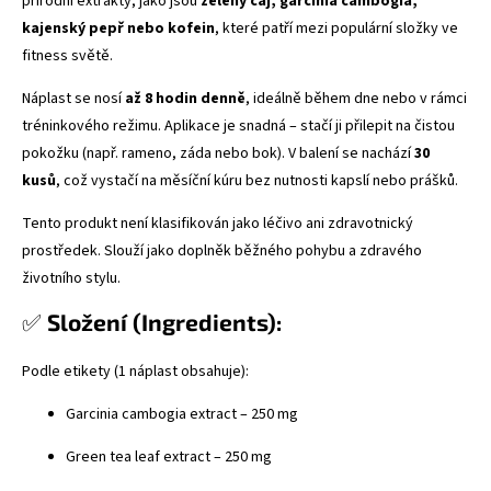
přírodní extrakty, jako jsou
zelený čaj, garcinia cambogia,
kajenský pepř nebo kofein
, které patří mezi populární složky ve
fitness světě.
Náplast se nosí
až 8 hodin denně
, ideálně během dne nebo v rámci
tréninkového režimu. Aplikace je snadná – stačí ji přilepit na čistou
pokožku (např. rameno, záda nebo bok). V balení se nachází
30
kusů
, což vystačí na měsíční kúru bez nutnosti kapslí nebo prášků.
Tento produkt není klasifikován jako léčivo ani zdravotnický
prostředek. Slouží jako doplněk běžného pohybu a zdravého
životního stylu.
✅
Složení (Ingredients):
Podle etikety (1 náplast obsahuje):
Garcinia cambogia extract – 250 mg
Green tea leaf extract – 250 mg