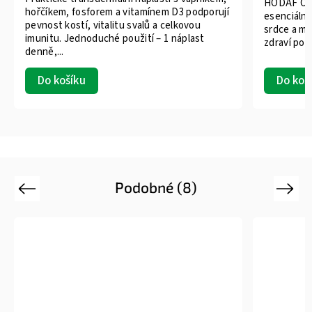
HODAF Ome
hořčíkem, fosforem a vitamínem D3 podporují
esenciální
pevnost kostí, vitalitu svalů a celkovou
srdce a mo
imunitu. Jednoduché použití – 1 náplast
zdraví po 
denně,...
Do košíku
Do koš
Podobné (8)
Previous
Next