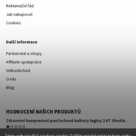
Reklamační řád
Jak nakupovat
Cookies
Další informace
Partnerské e-shopy
Affiliate spolupráce
Velkoobchod
O nás
Blog
HODNOCENÍ NAŠICH PRODUKTŮ
Zdravotní kompresivní punčochové kalhoty legíny 2.KT (footless)
Mikrojehličková náplast na oči