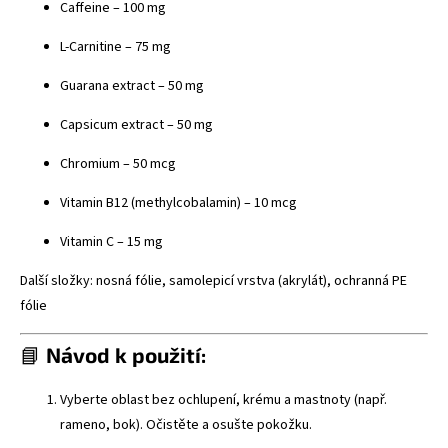
Caffeine – 100 mg
L-Carnitine – 75 mg
Guarana extract – 50 mg
Capsicum extract – 50 mg
Chromium – 50 mcg
Vitamin B12 (methylcobalamin) – 10 mcg
Vitamin C – 15 mg
Další složky: nosná fólie, samolepicí vrstva (akrylát), ochranná PE
fólie
📘
Návod k použití:
Vyberte oblast bez ochlupení, krému a mastnoty (např.
rameno, bok). Očistěte a osušte pokožku.