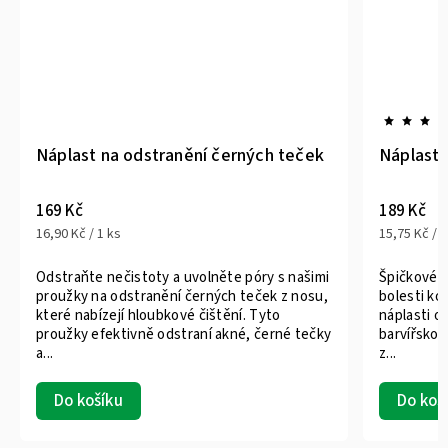
Náplast na odstranění černých teček
Náplasti
169 Kč
189 Kč
16,90 Kč / 1 ks
15,75 Kč / 1
Odstraňte nečistoty a uvolněte póry s našimi
Špičkové ř
proužky na odstranění černých teček z nosu,
bolesti ko
které nabízejí hloubkové čištění. Tyto
náplasti ob
proužky efektivně odstraní akné, černé tečky
barvířskou
a...
z...
Do košíku
Do koš