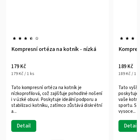
 nízká
Kompresní ortéza na kotník - vysoká
189 Kč
189 Kč / 1 ks
Tato vyšší kompresní ortéza na kotník
lné nošení
poskytuje maximální podporu a stabilizaci pro
odporu a
vaše kotníky během intenzivních aktivit nebo
á diskrétní
sportu. S výjimečnou úrovní komprese a
vysoce...
Detail