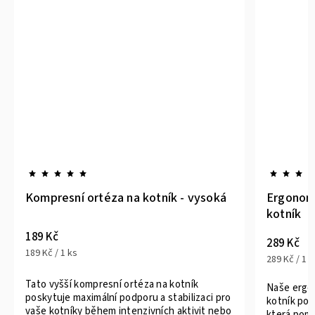
á
Ergonomická kompresní ortéza na
ORTH
kotník
289 Kč
218 K
289 Kč / 1 ks
Naše ergonomická kompresní ortéza na
Zdravo
ro
kotník poskytuje optimální míru komprese,
kotník
bo
která pomáhá snížit bolest a otok při