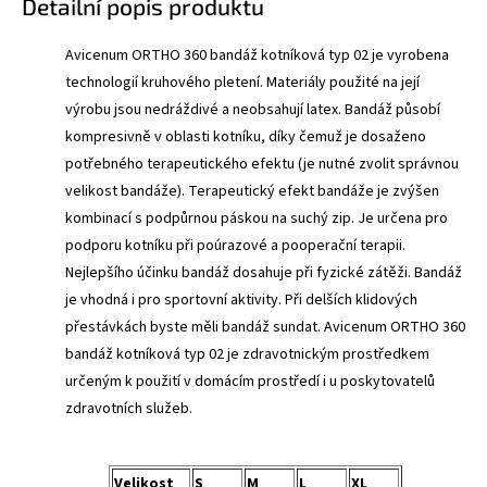
Detailní popis produktu
Avicenum ORTHO 360 bandáž kotníková typ 02 je vyrobena
technologií kruhového pletení. Materiály použité na její
výrobu jsou nedráždivé a neobsahují latex. Bandáž působí
kompresivně v oblasti kotníku, díky čemuž je dosaženo
potřebného terapeutického efektu (je nutné zvolit správnou
velikost bandáže). Terapeutický efekt bandáže je zvýšen
kombinací s podpůrnou páskou na suchý zip. Je určena pro
podporu kotníku při poúrazové a pooperační terapii.
Nejlepšího účinku bandáž dosahuje při fyzické zátěži. Bandáž
je vhodná i pro sportovní aktivity. Při delších klidových
přestávkách byste měli bandáž sundat. Avicenum ORTHO 360
bandáž kotníková typ 02 je zdravotnickým prostředkem
určeným k použití v domácím prostředí i u poskytovatelů
zdravotních služeb.
Velikost
S
M
L
XL