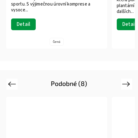
zameze
plantární fasciitidě, zánětu Achillovy šlachy a
při oc
dalších...
šlach..
Detail
Det
M
L
Podobné (8)
Previous
Next