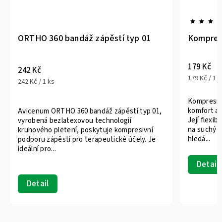
ORTHO 360 bandáž zápěstí typ 01
Kompresn
179 Kč
242 Kč
179 Kč / 1 k
242 Kč / 1 ks
Kompresní 
komfort a 
Avicenum ORTHO 360 bandáž zápěstí typ 01,
Její flexib
vyrobená bezlatexovou technologií
na suchý z
kruhového pletení, poskytuje kompresivní
hledá...
podporu zápěstí pro terapeutické účely. Je
ideální pro...
Detail
Detail