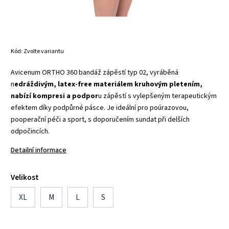
Kód:
Zvolte variantu
Avicenum ORTHO 360 bandáž zápěstí typ 02, vyráběná
n
edráždivým, latex-free materiálem kruhovým pletením,
nabízí kompresi a podpor
u zápěstí s vylepšeným terapeutickým
efektem díky podpůrné pásce. Je ideální pro poúrazovou,
pooperační péči a sport, s doporučením sundat při delších
odpočincích.
Detailní informace
Velikost
XL
M
L
S