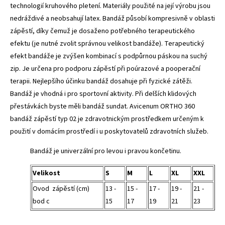
technologií kruhového pletení. Materiály použité na její výrobu jsou
nedráždivé a neobsahují latex. Bandáž působí kompresivně v oblasti
zápěstí, díky čemuž je dosaženo potřebného terapeutického
efektu (je nutné zvolit správnou velikost bandáže). Terapeutický
efekt bandáže je zvýšen kombinací s podpůrnou páskou na suchý
zip. Je určena pro podporu zápěstí při poúrazové a pooperační
terapii. Nejlepšího účinku bandáž dosahuje při fyzické zátěži.
Bandáž je vhodná i pro sportovní aktivity. Při delších klidových
přestávkách byste měli bandáž sundat. Avicenum ORTHO 360
bandáž zápěstí typ 02 je zdravotnickým prostředkem určeným k
použití v domácím prostředí i u poskytovatelů zdravotních služeb.
Bandáž je univerzální pro levou i pravou končetinu.
Velikost
S
M
L
XL
XXL
Ovod zápěstí (cm)
13 -
15 -
17 -
19 -
21 -
bod c
15
17
19
21
23