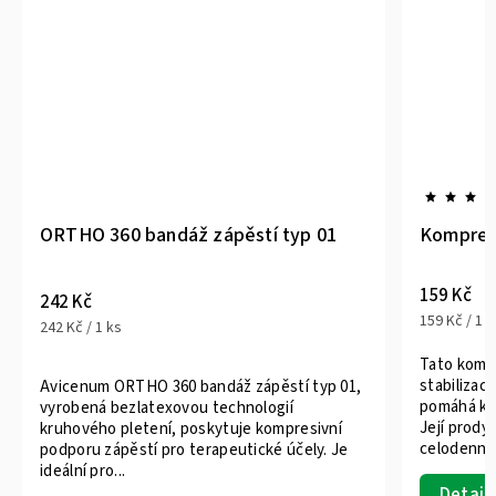
ORTHO 360 bandáž zápěstí typ 01
Kompresn
159 Kč
242 Kč
159 Kč / 1 k
242 Kč / 1 ks
Tato kompr
stabilizaci
Avicenum ORTHO 360 bandáž zápěstí typ 01,
pomáhá k r
vyrobená bezlatexovou technologií
Její prody
kruhového pletení, poskytuje kompresivní
celodenní..
podporu zápěstí pro terapeutické účely. Je
ideální pro...
Detail