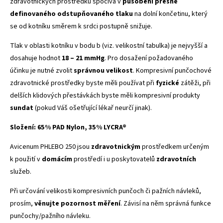
zdravotnických prostředků spočívá v
působení
přesně
definovaného
odstupňovaného
tlaku
na dolní končetinu, který
se od kotníku směrem k srdci postupně snižuje.
Tlak v oblasti kotníku v bodu b (viz. velikostní tabulka) je nejvyšší a
dosahuje hodnot
18 – 21 mmHg
. Pro dosažení požadovaného
účinku je nutné zvolit
správnou
velikost
. Kompresivní punčochové
zdravotnické prostředky byste měli používat při
fyzické
zátěži, při
delších klidových přestávkách byste měli kompresivní produkty
sundat
(pokud Váš ošetřující lékař neurčí jinak).
Složení: 65 % PAD Nylon, 35 % LYCRA®
Avicenum PHLEBO 250 jsou
zdravotnickým
prostředkem určeným
k použití v
domácím
prostředí i u poskytovatelů
zdravotních
služeb.
Při určování velikosti kompresivních punčoch či pažních návleků,
prosím,
věnujte pozornost měření
. Závisí na něm správná funkce
punčochy/pažního návleku.