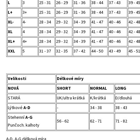
L
3
25 - 31
26 - 29
31 - 36
38 - 44
37 - 43
39 - 4
L+
3+
25 - 31
26 - 29
31 - 36
38 - 44
37 - 43
39 - 4
XL-
4-
28 - 34
29 - 32
34 - 39
41 - 47
40 - 46
42 - 4
XL
4
28 - 34
29 - 32
34 - 39
41 - 47
40 - 46
42 - 4
XL+
4+
28 - 34
29 - 32
34 - 39
41 - 47
40 - 46
42 - 4
XXL
5
31 - 37
32 - 35
37 - 42
44 - 50
43 - 49
45 - 5
Velikosti
Délkové míry
NOVÁ
SHORT
NORMAL
LONG
STARÁ
UK/ultra krátká
K/krátká
D/dlouhá
Lýtkové
A-D
-
34 - 38
38 - 43
Stehenní
A-G
56 - 62
62 - 71
71 - 82
Punčoch. kalhoty
A-D, A-G délková míra