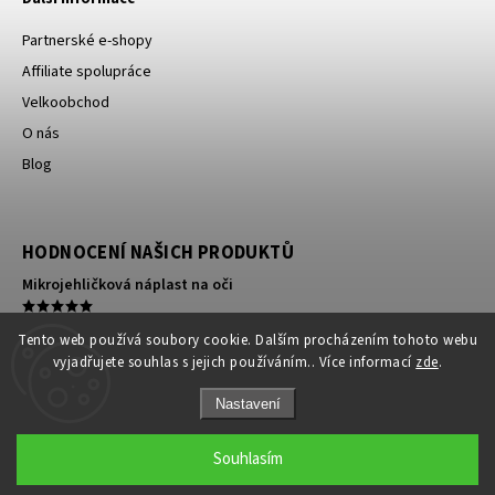
Partnerské e-shopy
Affiliate spolupráce
Velkoobchod
O nás
Blog
HODNOCENÍ NAŠICH PRODUKTŮ
Mikrojehličková náplast na oči
Kompresní ortéza na koleno
Tento web používá soubory cookie. Dalším procházením tohoto webu
vyjadřujete souhlas s jejich používáním.. Více informací
zde
.
140 silné kompresní punčochy s patou a lemem antibakteriální
Nastavení
Vytvořil Shoptet
Copyright 2026
Zdraví bez chemie
. Všechna
Souhlasím
práva vyhrazena.
Grafický návrh vytvořil a nakódoval
Shoptak.cz