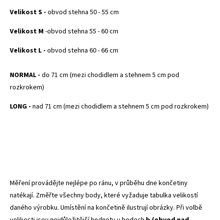
Velikost S -
obvod stehna 50 - 55 cm
Velikost M
-obvod stehna 55 - 60 cm
Velikost L -
obvod stehna 60 - 66 cm
NORMAL -
do 71 cm (mezi chodidlem a stehnem 5 cm pod
rozkrokem)
LONG -
nad 71 cm (mezi chodidlem a stehnem 5 cm pod rozkrokem)
Měření provádějte nejlépe po ránu, v průběhu dne končetiny
natékají. Změřte všechny body, které vyžaduje tabulka velikostí
daného výrobku. Umístění na končetině ilustrují obrázky. Při volbě
velikosti jsou nejdůležitější hodnoty v bodech
b (obvod nad