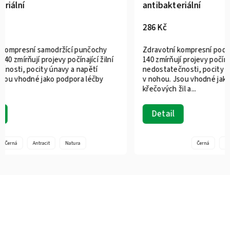
antibakteriální
antibakte
286 Kč
1 521 Kč
Zdravotní kompresní podkolenky Avicenum
Zdravotní
140 zmírňují projevy počínající žilní
250 zmírňuj
nedostatečnosti, pocity únavy a napětí
nedostateč
v nohou. Jsou vhodné jako podpora léčby
v nohou. J
křečových žil a...
křečových.
Detail
Detail
Černá
Natura