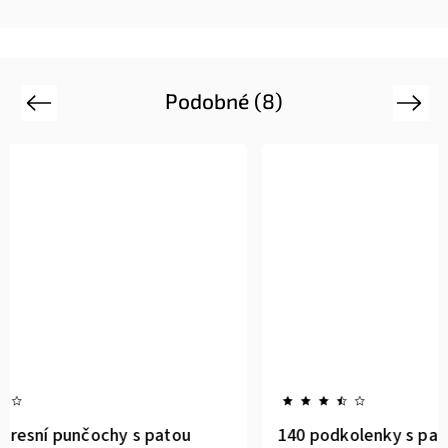
Podobné (8)
Previous
Next
Novinka
140 podkolenky s patou
250 kom