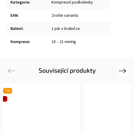
Kategorie
:
Kompresní podkolenky
EAN
:
Zvolte variantu
Balení
:
1 pár v krabičce
Komprese
:
18 – 21 mmHg
Související produkty
Previous
Next
Novinka
Tip
Více za méně