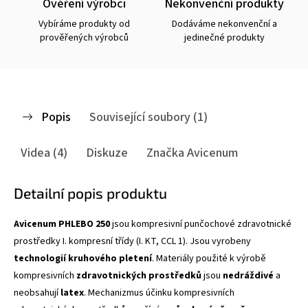
Ověření výrobci
Nekonvenční produkty
Vybíráme produkty od
Dodáváme nekonvenční a
prověřených výrobců
jedinečné produkty
Popis
Související soubory (1)
Videa (4)
Diskuze
Značka
Avicenum
Detailní popis produktu
Avicenum PHLEBO 250
jsou kompresivní punčochové zdravotnické
prostředky I. kompresní třídy (I. KT, CCL 1). Jsou vyrobeny
technologií
kruhového
pletení
. Materiály použité k výrobě
kompresivních
zdravotnických
prostředků
jsou
nedráždivé
a
neobsahují
latex
. Mechanizmus účinku kompresivních