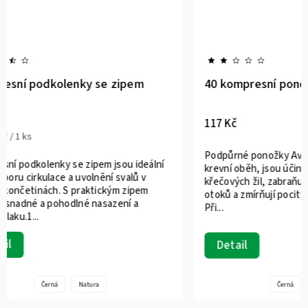
Kompresní podkolenky se zipem
40 kompr
289 Kč
117 Kč
144,50 Kč / 1 ks
Podpůrné 
Kompresní podkolenky se zipem jsou ideální
krevní obě
pro podporu cirkulace a uvolnění svalů v
křečových 
dolních končetinách. S praktickým zipem
otoků a zm
nabízejí snadné a pohodlné nasazení a
Při...
snížení tlaku.1...
Detail
Detail
Černá
Natura