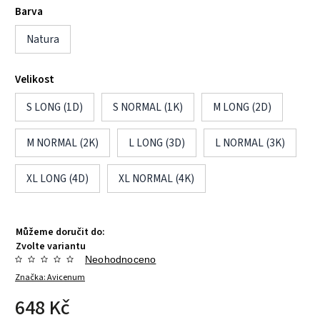
Barva
Natura
Velikost
S LONG (1D)
S NORMAL (1K)
M LONG (2D)
M NORMAL (2K)
L LONG (3D)
L NORMAL (3K)
XL LONG (4D)
XL NORMAL (4K)
Můžeme doručit do:
Zvolte variantu
Neohodnoceno
Značka:
Avicenum
648 Kč