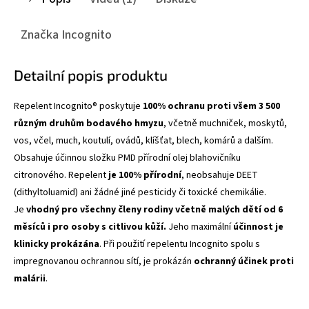
Značka
Incognito
Detailní popis produktu
Repelent Incognito® poskytuje
100% ochranu proti všem 3 500
různým druhům bodavého hmyzu
, včetně muchniček, moskytů,
vos, včel, much, koutulí, ovádů, klíšťat, blech, komárů a dalším.
Obsahuje účinnou složku PMD přírodní olej blahovičníku
citronového.
Repelent
je 100% přírodní
, neobsahuje DEET
(dithyltoluamid) ani žádné jiné pesticidy či toxické chemikálie.
Je
vhodný pro všechny členy rodiny včetně malých dětí od 6
měsíců i pro osoby s citlivou kůží.
Jeho maximální
účinnost je
klinicky prokázána
. Při použití repelentu Incognito spolu s
impregnovanou ochrannou sítí, je prokázán
ochranný účinek proti
malárii
.