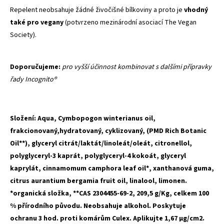
Repelent neobsahuje žádné živočišné bílkoviny a proto je
vhodný
také pro vegany
(potvrzeno mezinárodní asociací The Vegan
Society).
Doporučujeme:
pro vyšší účinnost kombinovat s
dalšími přípravky
řady Incognito®
Složení: Aqua, Cymbopogon winterianus oil,
frakcionovaný,hydratovaný, cyklizovaný, (PMD Rich Botanic
Oil**), glyceryl citrát/laktát/linoleát/oleát, citronellol,
polyglyceryl-3 kaprát, polyglyceryl-4 kokoát, glyceryl
kaprylát, cinnamomum camphora leaf oil*, xanthanová guma,
citrus aurantium bergamia fruit oil, linalool, limonen.
*organická složka, **CAS 2304455-69-2, 209,5 g/Kg,
celkem 100
% přírodního původu
. Neobsahuje alkohol. Poskytuje
ochranu 3 hod. proti komárům Culex.
Aplikujte 1,67 µg/cm2.