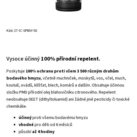
Kód:
27-IC-SPRAY-50
Vysoce účinný
100% přírodní repelent.
Poskytuje
100% ochranu proti všem 3 500 různým druhům
bodavého hmyzu
, včetně muchniček, moskytů, vos, včel, much,
koutulí, ovádů, klíšťat, blech, komárů a dalším. Obsahuje účinnou
složku PMD přírodní olej blahovičníku citronového. Repelent
neobsahuje DEET (dithyltoluamid) ani žádné jiné pesticidy či toxické
chemikálie.
účinný
proti všemu bodavému hmyzu
vhodné
pro děti od 6 měsíců
působí
až 4 hodiny