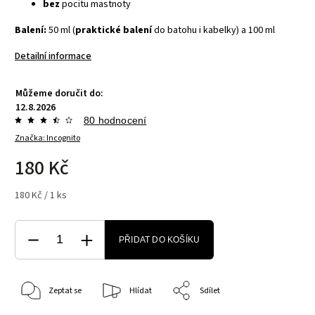
bez
pocitu mastnoty
Balení:
50 ml (
p
raktické balení
do batohu i kabelky)
a 100 ml
Detailní informace
Můžeme doručit do:
12.8.2026
80 hodnocení
Značka:
Incognito
180 Kč
180 Kč / 1 ks
PŘIDAT DO KOŠÍKU
Zeptat se
Hlídat
Sdílet