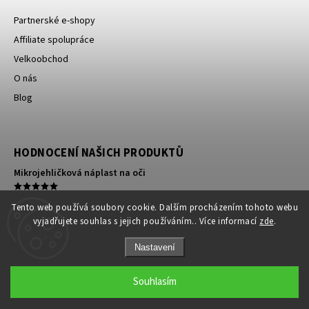
Partnerské e-shopy
Affiliate spolupráce
Velkoobchod
O nás
Blog
HODNOCENÍ NAŠICH PRODUKTŮ
Mikrojehličková náplast na oči
Kompresní ortéza na koleno
Tento web používá soubory cookie. Dalším procházením tohoto webu
vyjadřujete souhlas s jejich používáním.. Více informací
zde
.
140 silné kompresní punčochy s patou a lemem antibakteriální
Nastavení
Vytvořil Shoptet
Copyright 2026
Zdraví bez chemie
. Všechna
Souhlasím
práva vyhrazena.
Grafický návrh vytvořil a nakódoval
Shoptak.cz
fbq('trackCustom', 'Scroll50');
fbq('trackCustom', 'Scroll95');