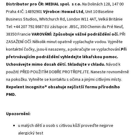
Distributor pro ČR:
MEDIAL spol.
s r.o.
Na Dolinách 128, 147 00
Praha 4 IČ: 14892901
Výrobce:
Howad Ltd
, Unit 10 Baseline
Business Studios, Whitchurch Rd, London W11 4AT, Velká Británie
Tel: +44 207 792 8687 EU zástupce: JBSC, 350 Chemin du Pré Neuf,
38350 Francie
VAROVÁNÍ: Způsobuje vážné podráždění očí.
PŘI
ZASAŽENÍ OČÍ: Několik minut opatrně vyplachujte vodou. Vyjměte
kontaktní čočky, jsou-li nasazeny, a pokračujte ve vyplachování.
Při
přetrvávajícím podráždění vyhledejte lékařskou pomoc.
Uchovávejte mimo dosah dětí. Skladujte v chladu.
Návod k
použití: PŘED POUŽITÍM DOBŘE PROTŘEPEJTE. Naneste rovnoměrně
na pokožku. Vyhněte se kontaktu s očima a jinými citlivými místy.
Repelent Incognito® obsahuje nejčistší formu přírodního
PMD.
Upozornění:
u malých dětí a osob s citlivou kůží proveďte nejprve
alergický test