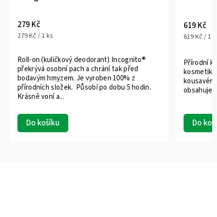
279 Kč
619 Kč
279 Kč / 1 ks
619 Kč / 1 k
Roll-on (kuličkový deodorant) Incognito®
Přírodní k
překrývá osobní pach a chrání tak před
kosmetiky 
bodavým hmyzem. Je vyroben 100% z
kousavému
přírodních složek. Působí po dobu 5 hodin.
obsahuje c
Krásně voní a...
Do koš
Do košíku