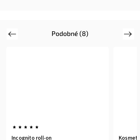
Podobné (8)
Previous
Next
Incognito roll-on
Kosmetic