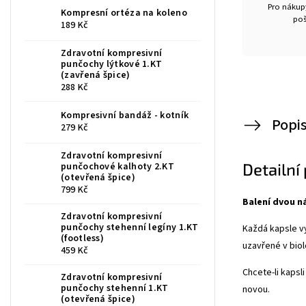
Pro nákupy
Kompresní ortéza na koleno
poš
189 Kč
Zdravotní kompresivní
punčochy lýtkové 1.KT
(zavřená špice)
288 Kč
Kompresivní bandáž - kotník
Popi
279 Kč
Zdravotní kompresivní
Detailní
punčochové kalhoty 2.KT
(otevřená špice)
799 Kč
Balení dvou n
Zdravotní kompresivní
punčochy stehenní legíny 1.KT
Každá kapsle vy
(footless)
uzavřené v biol
459 Kč
Chcete-li kapsl
Zdravotní kompresivní
punčochy stehenní 1.KT
novou.
(otevřená špice)