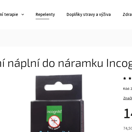
í terapie
Repelenty
Doplňky stravy a výživa
Zdra
í náplní do náramku Inco
Kód:
Znač
1
74,50