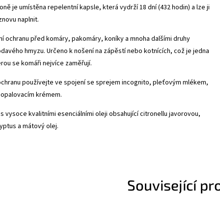
ně je umístěna repelentní kapsle, která vydrží 18 dní (432 hodin) a lze ji
novu naplnit.
lní ochranu před komáry, pakomáry, koníky a mnoha dalšími druhy
davého hmyzu. Určeno k nošení na zápěstí nebo kotnících, což je jedna
terou se komáři nejvíce zaměřují.
ochranu používejte ve spojení se
sprejem incognito
, pleťovým
mlékem
,
o
opalovacím krémem
.
s vysoce kvalitními esenciálními oleji obsahující citronellu javorovou,
yptus a mátový olej.
Související pr