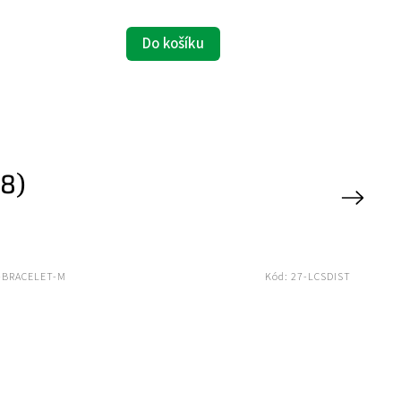
Deta
Do košíku
8)
Next
-BRACELET-M
Kód:
27-LCSDIST