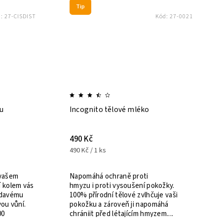
Tip
Akce
ST
Kód:
27-0021
Incognito tělové mléko
Opalov
490 Kč
599 Kč
490 Kč / 1 ks
599 Kč /
** Zcel
minerál
Napomáhá ochraně proti
opalovacíh
ás
hmyzu i proti vysoušení pokožky.
ochranu
100% přírodní tělové zvlhčuje vaši
účinek,
pokožku a zároveň ji napomáhá
proti hm
chrániit před létajícím hmyzem....