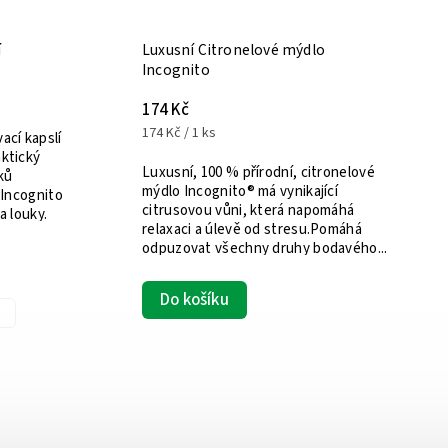
í
Luxusní Citronelové mýdlo
Incognito
174 Kč
174 Kč / 1 ks
ací kapslí
ktický
Luxusní, 100 % přírodní, citronelové
ků
mýdlo Incognito® má vynikající
 Incognito
citrusovou vůni, která napomáhá
a louky.
relaxaci a úlevě od stresu.Pomáhá
odpuzovat všechny druhy bodavého...
Do košíku