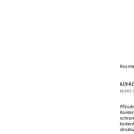
Tip
Kód:
27-OSVEZOVACVZDUCHU
K
Osvěžovač vzduchu
Kosmetický balí
320 Kč
619 Kč
320 Kč / 1 ks
619 Kč / 1 ks
Tento praktický a malý osvěžovač
Přírodní kosmeti
vzduchu napomáhá udržení hmyzu
Kombinací kosmet
mimo prostor po dobu až 3 měsíců,
ochranu proti k
pokud je víčko zavřené, když se
bodavému hmyzu
nepoužívá, nebo 3 týdny, pokud je
obsahuje citrone