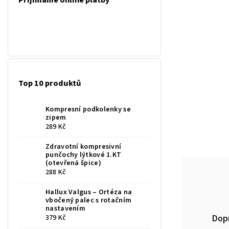
Přijímáme online platby
Top 10 produktů
Kompresní podkolenky se
zipem
289 Kč
Zdravotní kompresivní
punčochy lýtkové 1.KT
(otevřená špice)
288 Kč
Hallux Valgus – Ortéza na
vbočený palec s rotačním
nastavením
Dop
379 Kč