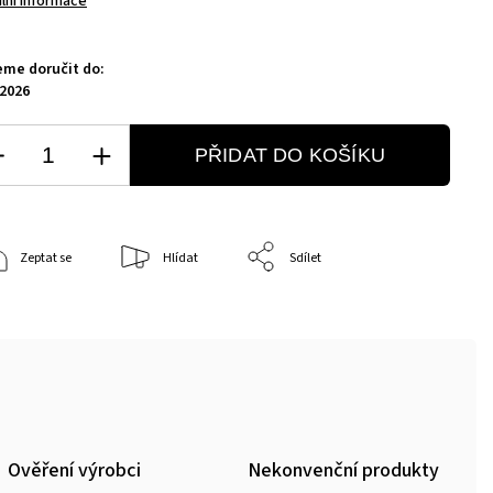
ilní informace
me doručit do:
.2026
PŘIDAT DO KOŠÍKU
Zeptat se
Hlídat
Sdílet
Ověření výrobci
Nekonvenční produkty