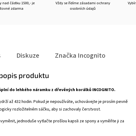
 nad částku 1500,- je
Vždy se řídíme zásadami ochrany
Vybí
tovné zdarma
osobních údajů
s
Diskuze
Značka
Incognito
 popis produktu
áplní do lehkého náramku z dřevěných korálků INCOGNITO.
drží až 432 hodin. Pokud je nepoužíváte, uchovávejte je prosím pevně
ogicky rozložitelném sáčku, aby si zachovaly čerstvost.
i vyměnit, jednoduše vytlačte prošlou kapsli ze spony a vyměňte ji za