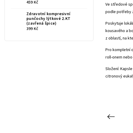
459 Kč
Ve středové spo
podle potřeby z
Zdravotní kompresivní
punčochy lýtkové 2.KT
Poskytuje loká
(zavřená špice)
399 Kč
kousavého a bo
z oblastí, na k
Pro kompletní 
roll-onem
neb
Složení: Kapsle 
citronový eukal
Previous