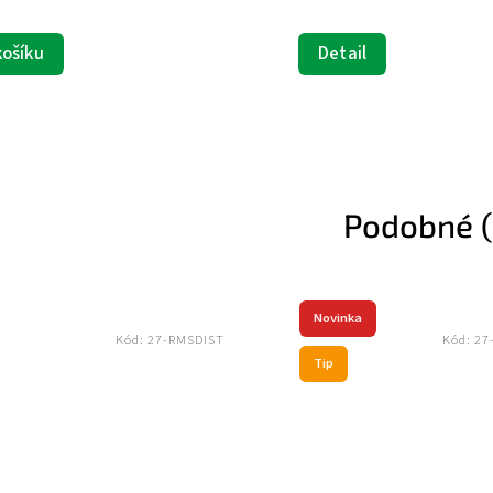
různým...
Detail
Podobné (
Novinka
Kód:
27-RMSDIST
Kód:
27
Tip