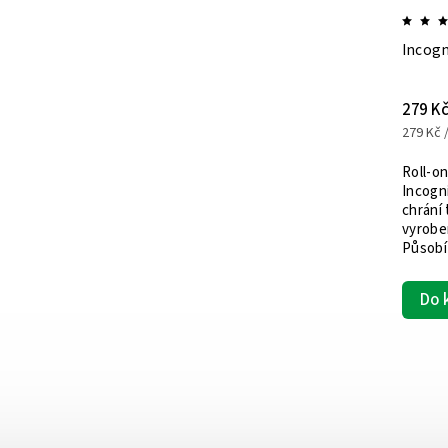
Kosmetický balíček I.
Incogn
725 Kč
279 K
725 Kč / 1 ks
279 Kč /
Přírodní kosmetika proti hmyzu.
Roll-o
h
Kombinací kosmetiky posílíte vaši
Incogn
ochranu proti kousavému a
chrání
ým
bodavému hmyzu. Balíček obsahuje
vyrobe
sprchový a vlasový šampon,
Působí
deodorant...
a...
Do košíku
Do 