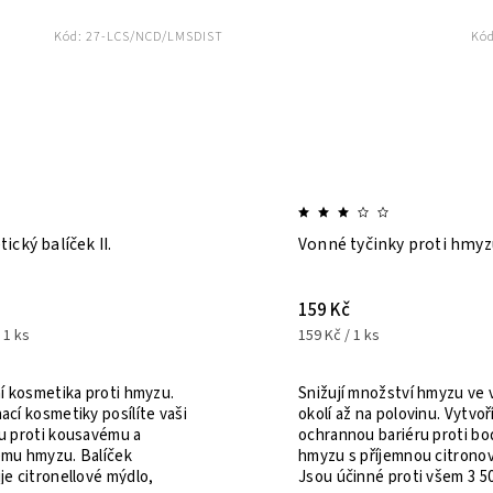
ód:
27-LCS/NCD/LMSDIST
Kód:
27-CISDI
ček II.
Vonné tyčinky proti hmyzu
159 Kč
159 Kč / 1 ks
ka proti hmyzu.
Snižují množství hmyzu ve vašem
iky posílíte vaši
okolí až na polovinu. Vytvoří kolem v
ousavému a
ochrannou bariéru proti bodavému
. Balíček
hmyzu s příjemnou citronovou vůní.
llové mýdlo,
Jsou účinné proti všem 3 500