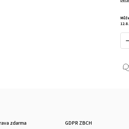
Deta
Může
12.8
rava zdarma
GDPR ZBCH