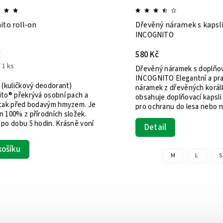
ito roll-on
Dřevěný náramek s kapsl
INCOGNITO
č
580 Kč
 1 ks
Dřevěný náramek s doplňov
INCOGNITO Elegantní a pra
n (kuličkový deodorant)
náramek z dřevěných korál
ito® překrývá osobní pach a
obsahuje doplňovací kapsli
 tak před bodavým hmyzem. Je
pro ochranu do lesa nebo n
n 100% z přírodních složek.
Ideální...
 po dobu 5 hodin. Krásně voní
Detail
košíku
M
L
S