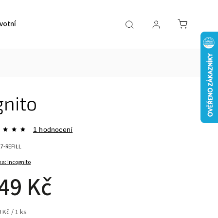
votní pomůcky
VÝPRODEJ
Značky
gnito
1 hodnocení
27-REFILL
ka:
Incognito
49 Kč
 Kč / 1 ks