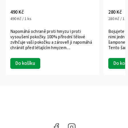
490 Kč
280 Kč
490 Kč / 1 ks
280 Kč / 1 k
Napomáhá ochraně proti hmyzu i proti
Bojujete p
vysoušení pokožky. 100% přírodní tělové
nimi jedno
zvlhčuje vaši pokožku a zároveň ji napomáhá
šamponem a
chrániit před létajícím hmyzem....
Tento šamp
Do košíku
Do koš
Facebook
Instagram