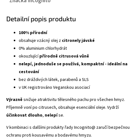
Značka
Incognito
Detailní popis produktu
100% přírodní
obsahuje vzácný olej z
citronely jávské
0% aluminium chlorhydrát
okouzlující
přírodně citrusová vůně
nelepí, jednoduše se používá, kompaktní - ideální na
cestování
bez dráždivých látek, parabenů a SLS
v UK registrováno Veganskou asociací
Výrazně
snižuje atraktivitu tělesného pachu pro všechen hmyz.
Příjemně voní po citrusech, obsahuje esenciální oleje. Vydrží
účinkovat
dlouho
,
nelepí
se.
V kombinaci s dalšími produkty
řady Incognito@
zaručí bezpečnou
ochranu proti kousavému a bodavému hmyzu.