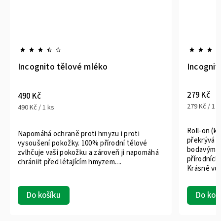
Incognito tělové mléko
Incognito
279 Kč
490 Kč
279 Kč / 1 k
490 Kč / 1 ks
Roll-on (k
Napomáhá ochraně proti hmyzu i proti
překrývá o
vysoušení pokožky. 100% přírodní tělové
bodavým h
zvlhčuje vaši pokožku a zároveň ji napomáhá
přírodních
chrániit před létajícím hmyzem....
Krásně voní
Do košíku
Do koš