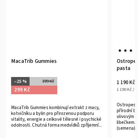
Trib Gummies
Ostropestřec mari
pasta
 %
399 Kč
1 190 Kč
 Kč
1 190 Kč / 1 ks
Ostropestřec mariáns
rib Gummies kombinují extrakt z macy,
přírodní bylinné pasty
níku a bylin pro přirozenou podporu
olivovým olejem, feny
ty, energie a celkové tělesné i psychické
libečkem. Šetrně zpra
sti. Chutná forma medvídků zpříjemní...
(semena)...