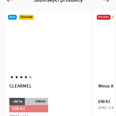
Novinka
Tip
Minus Age Resveratrol
690 Kč
23 Kč / 1 ks