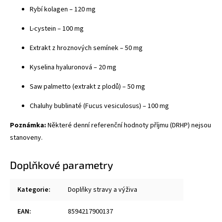
Rybí kolagen – 120 mg
L-cystein – 100 mg
Extrakt z hroznových semínek – 50 mg
Kyselina hyaluronová – 20 mg
Saw palmetto (extrakt z plodů) – 50 mg
Chaluhy bublinaté (Fucus vesiculosus) – 100 mg
Poznámka:
Některé denní referenční hodnoty příjmu (DRHP) nejsou
stanoveny.
Doplňkové parametry
Kategorie
:
Doplňky stravy a výživa
EAN
:
8594217900137