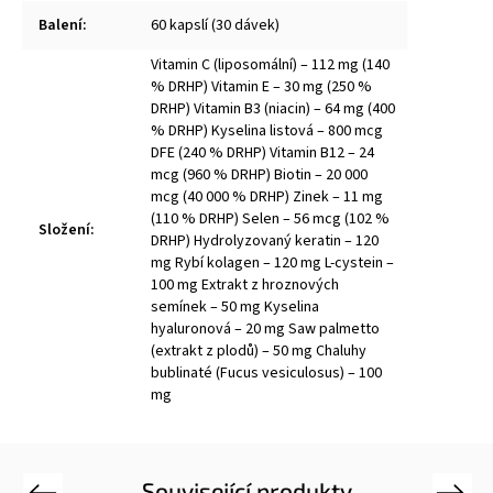
Balení
:
60 kapslí (30 dávek)
Vitamin C (liposomální) – 112 mg (140
% DRHP) Vitamin E – 30 mg (250 %
DRHP) Vitamin B3 (niacin) – 64 mg (400
% DRHP) Kyselina listová – 800 mcg
DFE (240 % DRHP) Vitamin B12 – 24
mcg (960 % DRHP) Biotin – 20 000
mcg (40 000 % DRHP) Zinek – 11 mg
(110 % DRHP) Selen – 56 mcg (102 %
Složení
:
DRHP) Hydrolyzovaný keratin – 120
mg Rybí kolagen – 120 mg L-cystein –
100 mg Extrakt z hroznových
semínek – 50 mg Kyselina
hyaluronová – 20 mg Saw palmetto
(extrakt z plodů) – 50 mg Chaluhy
bublinaté (Fucus vesiculosus) – 100
mg
Související produkty
Previous
Next