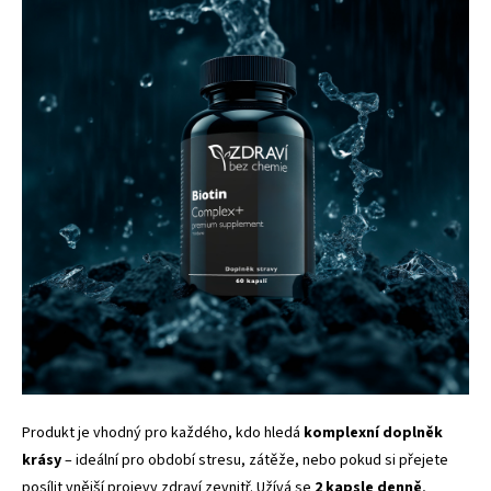
Produkt je vhodný pro každého, kdo hledá
komplexní doplněk
krásy
– ideální pro období stresu, zátěže, nebo pokud si přejete
posílit vnější projevy zdraví zevnitř. Užívá se
2 kapsle denně
,