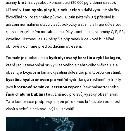
účinný
biotin
s vysokou koncentrací (20 000 µg v denní dávce),
klíčové
vitaminy skupiny B
,
zinek
,
selen
a další vybrané složky
živočišného i rostlinného původu. Biotin (vitamín B7) přispívá k
udržení normálního stavu vlasů, pokožky a sliznic a hraje důležitou
roli v energetickém metabolismu. Díky kombinaci s vitaminy C, E, B3,
kyselinou listovou a B12 přispívá přípravek k celkové buněčné
obnově a ochraně před oxidačním stresem.
Formule je obohacena o
hydrolyzovaný keratin a rybí kolagen
,
které jsou stavebními prvky vlasového a nehtového vlákna. Dále
obsahuje
L-cystein
(aminokyselinu důležitou pro tvorbu keratinu),
kyselinu hyaluronovou
pro vnitřní hydrataci, a rostlinné extrakty
jako
hroznové semínko
,
serenoa repens
(saw palmetto) nebo
řasu chaluhu bublinatou
, známou pro svůj vysoký obsah živin.
Tato kombinace podporuje nejen přirozenou krásu, ale i odolnost
vlasů a nehtů a celkovou výživu zevnitř.