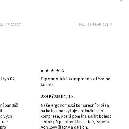
ód:
RR-00014
Kód:
AR-17064
MIUM
ORTHO 360 bandáž kotníku typ 01
218 Kč
um se
ch – S (EU
Zdravotnický prostředek určený k
U 43–45) –
podpoře kotníku při poúrazové a
imální
pooperační terapii, zamezení vzniku
u...
otoku a slouží jako podpora při