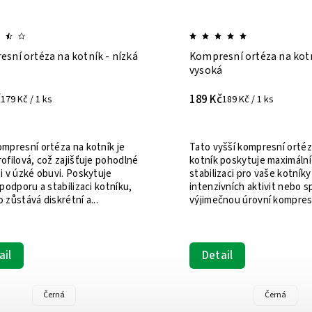
sní rukavice při artróze
Zdravotní kompresivní p
lýtkové 2.KT (zavřená špi
399 Kč
č
273 Kč / 1 ks
ice ZBCH
is napomáhají zmírnit bolesti a
Kompresivní lýtkové punčoc
dlí při artróze. Pomocí
kompresní třídy (23–32 mm
o a vysoce prodyšného
Používají se k podpoře žiln
álu ze směsi bavlny a spandexu
průtoku krve, prevenci hlub
 tyto...
trombózy, zmírnění sympt
ail
křečových žil...
S - do šíře dlaně 75 mm
Detail
M - do šíře dlaně 84 mm
L - do šíře dlaně 97 mm
Černá
Tělová