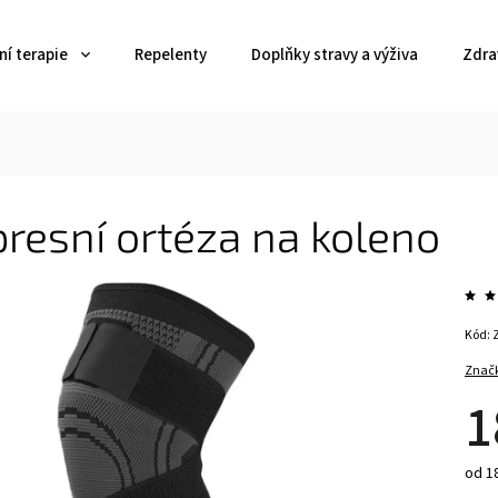
í terapie
Repelenty
Doplňky stravy a výživa
Zdra
resní ortéza na koleno
Kód:
Znač
1
od 18