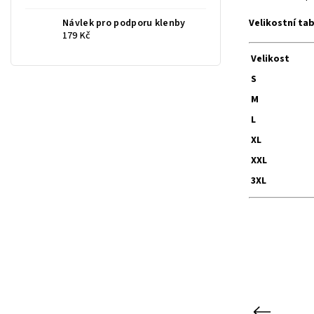
Velikostní ta
Návlek pro podporu klenby
179 Kč
Velikost
S
M
L
XL
XXL
3XL
Previous