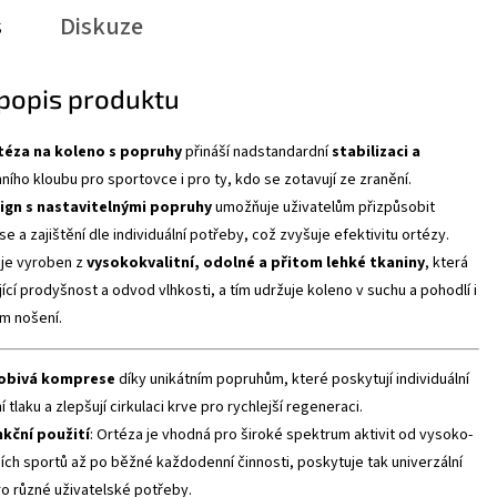
s
Diskuze
 popis produktu
éza na koleno s popruhy
přináší nadstandardní
stabilizaci a
ního kloubu pro sportovce i pro ty, kdo se zotavují ze zranění.
sign s nastavitelnými popruhy
umožňuje uživatelům přizpůsobit
 a zajištění dle individuální potřeby, což zvyšuje efektivitu ortézy.
 je vyroben z
vysokokvalitní, odolné a přitom lehké tkaniny
, která
jící prodyšnost a odvod vlhkosti, a tím udržuje koleno v suchu a pohodlí i
m nošení.
obivá komprese
díky unikátním popruhům, které poskytují individuální
 tlaku a zlepšují cirkulaci krve pro rychlejší regeneraci.
nkční použití
: Ortéza je vhodná pro široké spektrum aktivit od vysoko-
ních sportů až po běžné každodenní činnosti, poskytuje tak univerzální
ro různé uživatelské potřeby.