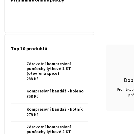
Přijímáme online platby
Top 10 produktů
Zdravotní kompresivní
punčochy lýtkové 1.KT
(otevřená špice)
288 Kč
Dop
Pro nákupy
Kompresivní bandáž - koleno
poš
359 Kč
Kompresivní bandáž - kotník
279 Kč
Zdravotní kompresivní
punčochy lýtkové 2.KT