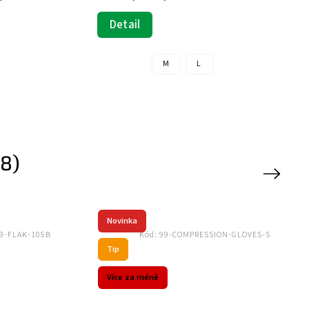
ochablosti, zánětu nebo úrazu vazů a
šlach...
Detail
8)
Next
9201-2-BL-XL
Kód:
AR-17281