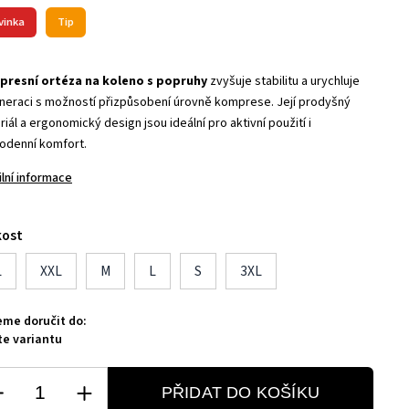
vinka
Tip
resní ortéza na koleno s popruhy
zvyšuje stabilitu a urychluje
neraci s možností přizpůsobení úrovně komprese. Její prodyšný
iál a ergonomický design jsou ideální pro aktivní použití i
odenní komfort.
ilní informace
kost
L
XXL
M
L
S
3XL
me doručit do:
te variantu
PŘIDAT DO KOŠÍKU