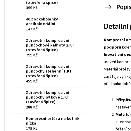
(otevřená špice)
Popi
399 Kč
40 podkokolenky
antibakteriální
Detailní
147 Kč
Kompresní ort
Zdravotní kompresivní
punčochové kalhoty 2.KT
podporu
kolen
(otevřená špice)
Inovativní de
799 Kč
úroveň komprese
Zdravotní kompresivní
Materiál ortézy
punčochy stehenní 1.KT
(otevřená špice)
zajišťuje vynika
459 Kč
při dlouhodobé
Zdravotní kompresivní
punčochy lýtkové 1.KT
Přizpůs
(zavřená špice)
nastavení
288 Kč
Multifu
Kompresní ortéza na kotník -
intenziv
nízká
179 Kč
řešení p