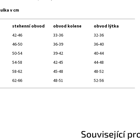
bulka v cm
stehenní obvod
obvod kolene
obvod lýtka
42-46
33-36
32-36
46-50
36-39
36-40
50-54
39-42
40-44
54-58
42-45
44-48
58-62
45-48
48-52
62-66
48-51
52-56
Související pr