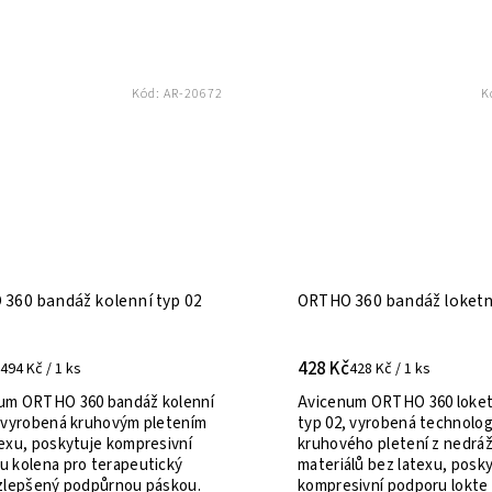
Novinka
Kód:
99-FLAK-118 M
K
Tip
Více za méně
mická kompresní ortéza na
Diabetické ponožky PRE
219 Kč
289 Kč / 1 ks
Diabetické ponožky Premi
rgonomická kompresní ortéza
nabízejí ve třech velikoste
ík poskytuje optimální míru
36–38), M (EU 39–42) a L (E
se, která pomáhá snížit bolest
pro perfektní padnutí a opt
při plantární fasciitidě, zánětu
krevní oběh. Díky bezešvém
vy šlachy a dalších...