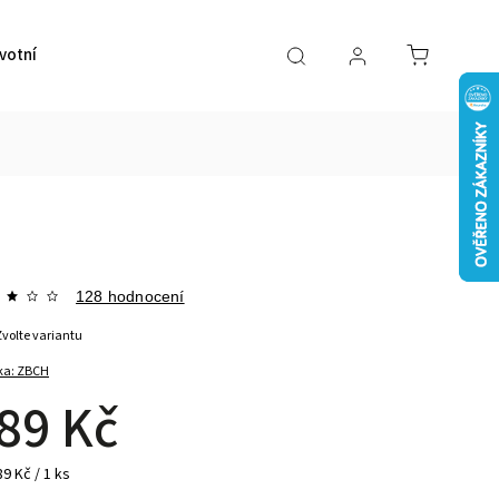
votní pomůcky
VÝPRODEJ
Značky
128 hodnocení
Zvolte variantu
ka:
ZBCH
89 Kč
9 Kč / 1 ks