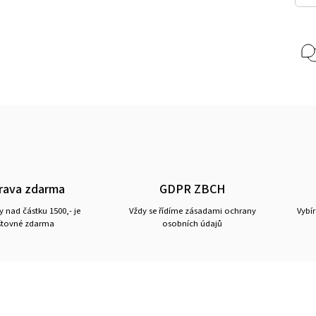
rava zdarma
GDPR ZBCH
 nad částku 1500,- je
Vždy se řídíme zásadami ochrany
Vybí
tovné zdarma
osobních údajů