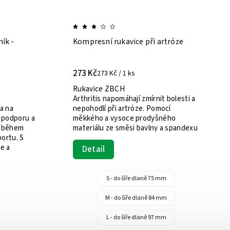
unčochy
ORTHO 360 bandáž loketní typ 01
ce)
242 Kč
242 Kč / 1 ks
hy II.
Hg).
Tato bandáž na loket je navržena pro
ího
podporu a rehabilitaci po úrazech
oké žilní
nebo operacích, pomáhá předcházet
omů
otokům a poskytuje oporu při
slabosti, zánětech, nebo poškození
vazů a...
Detail