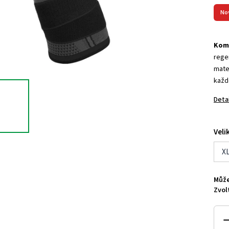
No
Komp
rege
mater
každ
Deta
Veli
X
Může
Zvol