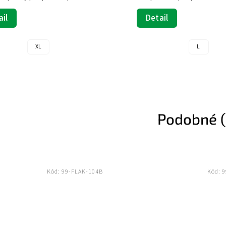
ail
Detail
M
L
M
L
S
Podobné (
ka
Novinka
Kód:
99-COMPRESSION-GLOVES-S
Kód:
XZ-XZ
Tip
za méně