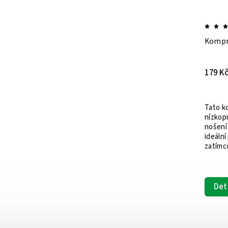
ká
Kompresní ortéza na kotník -
Kompre
vysoká
189 Kč
273 K
189 Kč / 1 ks
Rukav
Arthrit
nepoho
Tato vyšší kompresní ortéza na
měkkéh
né
kotník poskytuje maximální podporu a
materi
stabilizaci pro vaše kotníky během
vyvíjejí
,
intenzivních aktivit nebo sportu. S
výjimečnou úrovní komprese a
Det
vysoce...
Detail
Černá