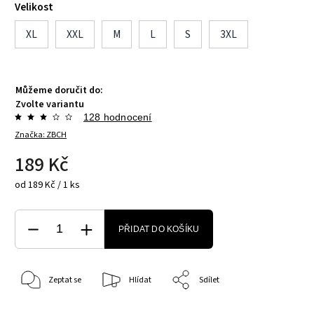
Velikost
XL
XXL
M
L
S
3XL
Můžeme doručit do:
Zvolte variantu
128 hodnocení
Značka:
ZBCH
189 Kč
od 189 Kč / 1 ks
PŘIDAT DO KOŠÍKU
Zeptat se
Hlídat
Sdílet