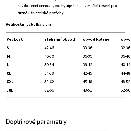
každodenní činnosti, poskytuje tak univerzální řešení pro
různé uživatelské potřeby.
Velikostní tabulka v cm
Velikost
stehenní obvod
obvod kolene
obvo
S
42-46
33-36
32-36
M
46-50
36-39
36-40
L
50-54
39-42
40-44
XL
54-58
42-45
44-48
XXL
58-62
45-48
48-52
3XL
62-66
48-51
52-56
Doplňkové parametry