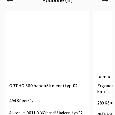
Previous
Next
ORTHO 360 bandáž kolenní typ 02
Ergonomi
kotník
494 Kč
494 Kč / 1 ks
289 Kč
289
Avicenum ORTHO 360 bandáž kolenní typ 02,
Naše ergo