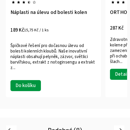
Náplasti na úlevu od bolesti kolen
ORTHO 36
287 Kč
189 Kč
15,75 Kč / 1 ks
Zdravotni
kolene při
Špičkové řešení pro dočasnou úlevu od
zamezení v
bolesti kolenních kloubů. Naše inovativní
při ochabl
náplasti obsahují pelyněk, zázvor, světlici
šlach...
barvířskou, extrakt z notoginsengu a extrakt
z...
Detail
Do košíku
Podobné (8)