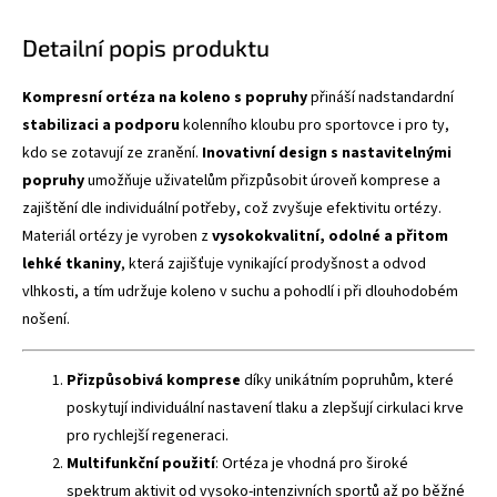
Detailní popis produktu
Kompresní ortéza na koleno s popruhy
přináší nadstandardní
stabilizaci a podporu
kolenního kloubu pro sportovce i pro ty,
kdo se zotavují ze zranění.
Inovativní design s nastavitelnými
popruhy
umožňuje uživatelům přizpůsobit úroveň komprese a
zajištění dle individuální potřeby, což zvyšuje efektivitu ortézy.
Materiál ortézy je vyroben z
vysokokvalitní, odolné a přitom
lehké tkaniny
, která zajišťuje vynikající prodyšnost a odvod
vlhkosti, a tím udržuje koleno v suchu a pohodlí i při dlouhodobém
nošení.
Přizpůsobivá komprese
díky unikátním popruhům, které
poskytují individuální nastavení tlaku a zlepšují cirkulaci krve
pro rychlejší regeneraci.
Multifunkční použití
: Ortéza je vhodná pro široké
spektrum aktivit od vysoko-intenzivních sportů až po běžné