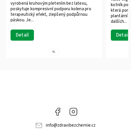
vyrobená kruhovým pletením bez latexu,
kotník pos
poskytuje kompresivní podporu kolena pro
která pomá
terapeutický efekt, zlepšený podpůrnou
plantární f
páskou. Je...
dalších...
Detail
Detail
XL
Facebook
Instagram
info
@
zdravibezchemie.cz