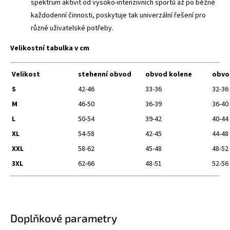
spektrum aktivit od vysoko-intenzivních sportů až po běžné
každodenní činnosti, poskytuje tak univerzální řešení pro
různé uživatelské potřeby.
Velikostní tabulka v cm
Velikost
stehenní obvod
obvod kolene
obvo
S
42-46
33-36
32-36
M
46-50
36-39
36-40
L
50-54
39-42
40-44
XL
54-58
42-45
44-48
XXL
58-62
45-48
48-52
3XL
62-66
48-51
52-56
Doplňkové parametry