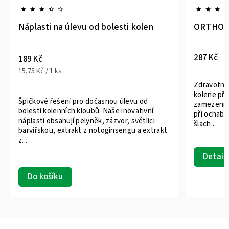
Náplasti na úlevu od bolesti kolen
ORTHO 36
287 Kč
189 Kč
15,75 Kč / 1 ks
Zdravotni
kolene při
Špičkové řešení pro dočasnou úlevu od
zamezení v
bolesti kolenních kloubů. Naše inovativní
při ochabl
náplasti obsahují pelyněk, zázvor, světlici
šlach...
barvířskou, extrakt z notoginsengu a extrakt
z...
Detail
Do košíku