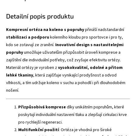
Detailní popis produktu
Kompresní ortéza na koleno s popruhy
přináší nadstandardní
stabilizaci a podporu
kolenního kloubu pro sportovce i pro ty,
kdo se zotavují ze zranění.
Inovativní design s nastavitelnými
popruhy
umožňuje uživatelům přizpůsobit úroveň komprese a
zajištění dle individuální potřeby, což zvyšuje efektivitu ortézy.
Materiál ortézy je vyroben z
vysokokvalitní, odolné a přitom
lehké tkaniny
, která zajišťuje vynikající prodyšnost a odvod
vlhkosti, a tím udržuje koleno v suchu a pohodlí i při dlouhodobém
nošení.
Přizpůsobivá komprese
díky unikátním popruhům, které
poskytují individuální nastavení tlaku a zlepšují cirkulaci krve
pro rychlejší regeneraci.
Multifunkční použití
: Ortéza je vhodná pro široké