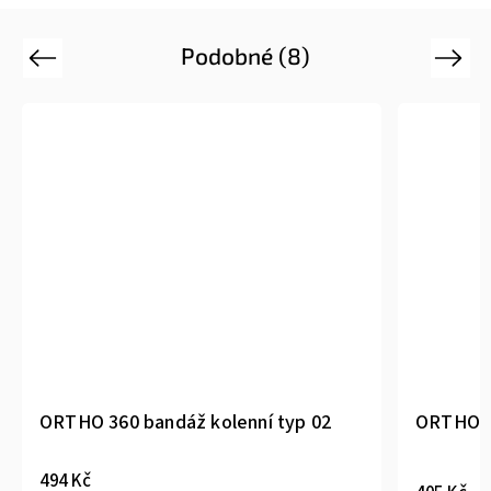
Podobné (8)
Previous
Next
ORTHO 360 bandáž kolenní typ 02
ORTHO 3
494 Kč