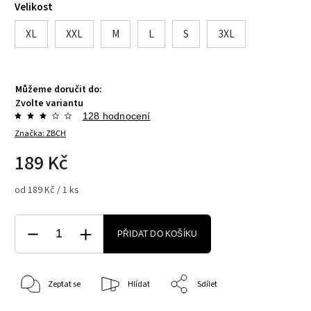
Velikost
XL
XXL
M
L
S
3XL
Můžeme doručit do:
Zvolte variantu
128 hodnocení
Značka:
ZBCH
189 Kč
od 189 Kč / 1 ks
PŘIDAT DO KOŠÍKU
Zeptat se
Hlídat
Sdílet