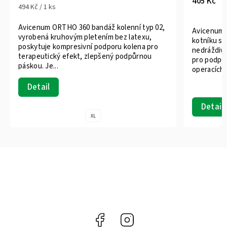
405 Kč
494 Kč / 1 ks
Avicenum ORTHO 360 bandáž kolenní typ 02,
Avicenum 
vyrobená kruhovým pletením bez latexu,
kotníku s
poskytuje kompresivní podporu kolena pro
nedráždivý
terapeutický efekt, zlepšený podpůrnou
pro podpor
páskou. Je...
operacích,.
Detail
Detail
XL
Facebook
Instagram