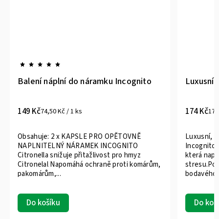
Balení náplní do náramku Incognito
Luxusní 
149 Kč
174 Kč
74,50 Kč / 1 ks
174
Obsahuje: 2 x KAPSLE PRO OPĚTOVNĚ
Luxusní, 1
NAPLNITELNÝ NÁRAMEK INCOGNITO
Incognito®
Citronella snižuje přitažlivost pro hmyz
která napo
Citronelal Napomáhá ochraně proti komárům,
stresu.Po
pakomárům,...
bodavého..
Do košíku
Do koš