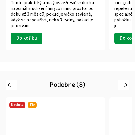
Tento praktický a malý osvěžovač vzduchu
Incognito®
napomáhá udržení hmyzu mimo prostor po
repelentní
dobu až 3 měsíců, pokud je víčko zavřené,
speciálně 
když se nepoužívá, nebo 3 týdny, pokud je
pokožku. T
používáno...
je...
Do košíku
Do koš
Podobné (8)
Previous
Next
Novinka
Tip