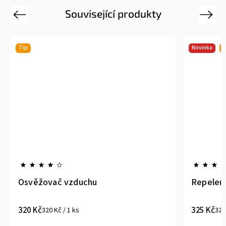
Související produkty
Previous
Next
Tip
Novinka
T
Osvěžovač vzduchu
Repelent
320 Kč
325 Kč
320 Kč / 1 ks
325