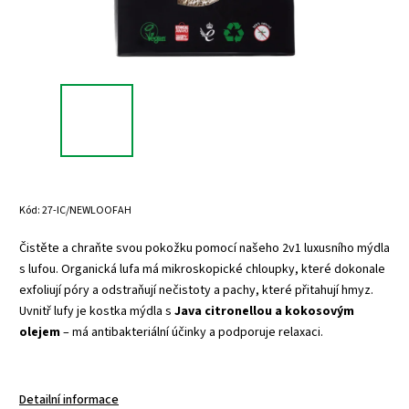
Kód:
27-IC/NEWLOOFAH
Čistěte a chraňte svou pokožku pomocí našeho 2v1 luxusního mýdla
s lufou. Organická lufa má mikroskopické chloupky, které dokonale
exfoliují póry a odstraňují nečistoty a pachy, které přitahují hmyz.
Uvnitř lufy je kostka mýdla s
Java citronellou a kokosovým
olejem
– má antibakteriální účinky a podporuje relaxaci.
Detailní informace