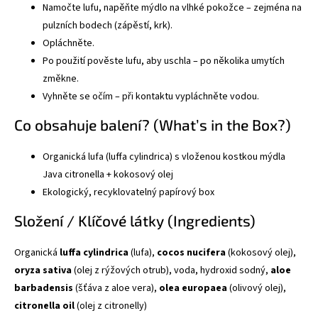
Namočte lufu, napěňte mýdlo na vlhké pokožce – zejména na
pulzních bodech (zápěstí, krk).
Opláchněte.
Po použití pověste lufu, aby uschla – po několika umytích
změkne.
Vyhněte se očím – při kontaktu vypláchněte vodou.
Co obsahuje balení? (What’s in the Box?)
Organická lufa (luffa cylindrica) s vloženou kostkou mýdla
Java citronella + kokosový olej
Ekologický, recyklovatelný papírový box
Složení / Klíčové látky (Ingredients)
Organická
luffa cylindrica
(lufa),
cocos nucifera
(kokosový olej),
oryza sativa
(olej z rýžových otrub), voda, hydroxid sodný,
aloe
barbadensis
(šťáva z aloe vera),
olea europaea
(olivový olej),
citronella oil
(olej z citronelly)