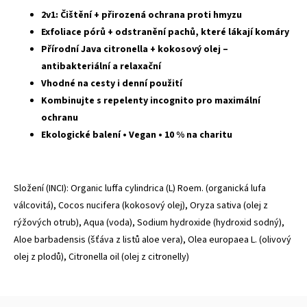
2v1: Čištění + přirozená ochrana proti hmyzu
Exfoliace pórů + odstranění pachů, které lákají komáry
Přírodní Java citronella + kokosový olej –
antibakteriální a relaxační
Vhodné na cesty i denní použití
Kombinujte s repelenty incognito pro maximální
ochranu
Ekologické balení • Vegan • 10 % na charitu
Složení (INCI): Organic luffa cylindrica (L) Roem. (organická lufa
válcovitá), Cocos nucifera (kokosový olej), Oryza sativa (olej z
rýžových otrub), Aqua (voda), Sodium hydroxide (hydroxid sodný),
Aloe barbadensis (šťáva z listů aloe vera), Olea europaea L. (olivový
olej z plodů), Citronella oil (olej z citronelly)