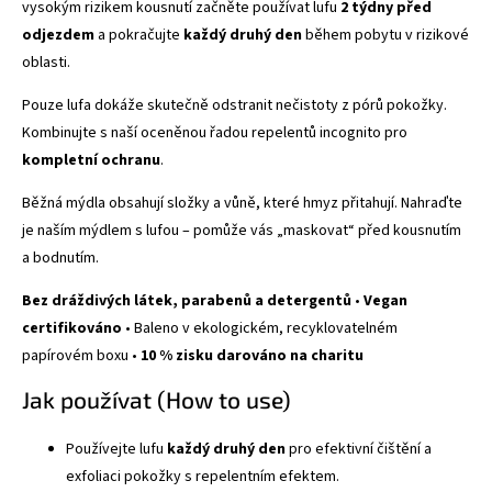
vysokým rizikem kousnutí začněte používat lufu
2 týdny před
odjezdem
a pokračujte
každý druhý den
během pobytu v rizikové
oblasti.
Pouze lufa dokáže skutečně odstranit nečistoty z pórů pokožky.
Kombinujte s naší oceněnou řadou repelentů incognito pro
kompletní ochranu
.
Běžná mýdla obsahují složky a vůně, které hmyz přitahují. Nahraďte
je naším mýdlem s lufou – pomůže vás „maskovat“ před kousnutím
a bodnutím.
Bez dráždivých látek, parabenů a detergentů
•
Vegan
certifikováno
• Baleno v ekologickém, recyklovatelném
papírovém boxu •
10 % zisku darováno na charitu
Jak používat (How to use)
Používejte lufu
každý druhý den
pro efektivní čištění a
exfoliaci pokožky s repelentním efektem.