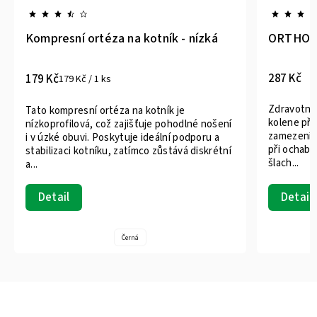
Kompresní ortéza na kotník - nízká
ORTHO 36
287 Kč
179 Kč
179 Kč / 1 ks
Zdravotni
Tato kompresní ortéza na kotník je
kolene při
nízkoprofilová, což zajišťuje pohodlné nošení
zamezení v
i v úzké obuvi. Poskytuje ideální podporu a
při ochabl
stabilizaci kotníku, zatímco zůstává diskrétní
šlach...
a...
Detail
Detail
Černá