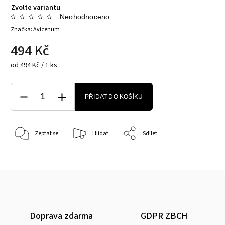
Zvolte variantu
Neohodnoceno
Značka:
Avicenum
494 Kč
od 494 Kč / 1 ks
PŘIDAT DO KOŠÍKU
Zeptat se
Hlídat
Sdílet
Doprava zdarma
GDPR ZBCH