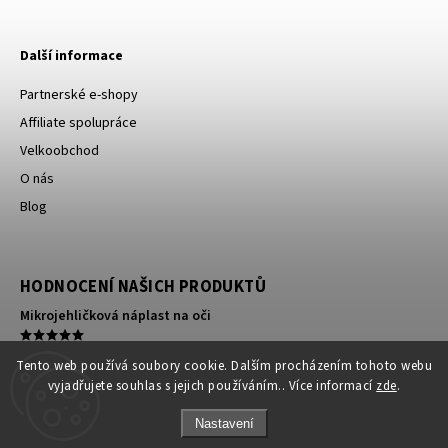
Další informace
Partnerské e-shopy
Affiliate spolupráce
Velkoobchod
O nás
Blog
HODNOCENÍ NAŠICH PRODUKTŮ
Mikrojehličková náplast na oči
Kompresní ortéza na koleno
Tento web používá soubory cookie. Dalším procházením tohoto webu
vyjadřujete souhlas s jejich používáním.. Více informací
zde
.
140 silné kompresní punčochy s patou a lemem antibakteriální
Nastavení