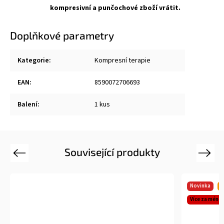
kompresivní a punčochové zboží vrátit.
Doplňkové parametry
Kategorie
:
Kompresní terapie
EAN
:
8590072706693
Balení
:
1 kus
Související produkty
Previous
Next
Novinka
T
Více za méně