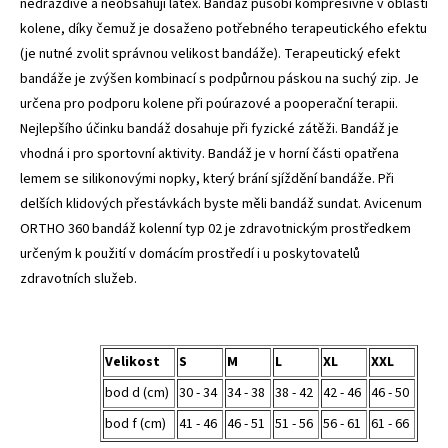
nedráždivé a neobsahují latex. Bandáž působí kompresivně v oblasti
kolene, díky čemuž je dosaženo potřebného terapeutického efektu
(je nutné zvolit správnou velikost bandáže). Terapeutický efekt
bandáže je zvýšen kombinací s podpůrnou páskou na suchý zip. Je
určena pro podporu kolene při poúrazové a pooperační terapii.
Nejlepšího účinku bandáž dosahuje při fyzické zátěži. Bandáž je
vhodná i pro sportovní aktivity. Bandáž je v horní části opatřena
lemem se silikonovými nopky, který brání sjíždění bandáže. Při
delších klidových přestávkách byste měli bandáž sundat. Avicenum
ORTHO 360 bandáž kolenní typ 02 je zdravotnickým prostředkem
určeným k použití v domácím prostředí i u poskytovatelů
zdravotních služeb.
Velikost
S
M
L
XL
XXL
bod d (cm)
30 - 34
34 - 38
38 - 42
42 - 46
46 - 50
bod f (cm)
41 - 46
46 - 51
51 - 56
56 - 61
61 - 66