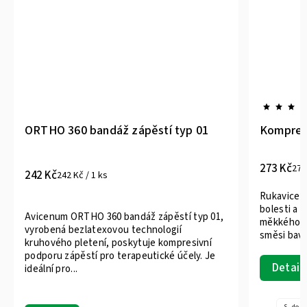
ORTHO 360 bandáž zápěstí typ 01
Kompresn
273 Kč
273
242 Kč
242 Kč / 1 ks
Rukavice Z
bolesti a 
Avicenum ORTHO 360 bandáž zápěstí typ 01,
měkkého a
vyrobená bezlatexovou technologií
směsi bavln
kruhového pletení, poskytuje kompresivní
podporu zápěstí pro terapeutické účely. Je
Detail
ideální pro...