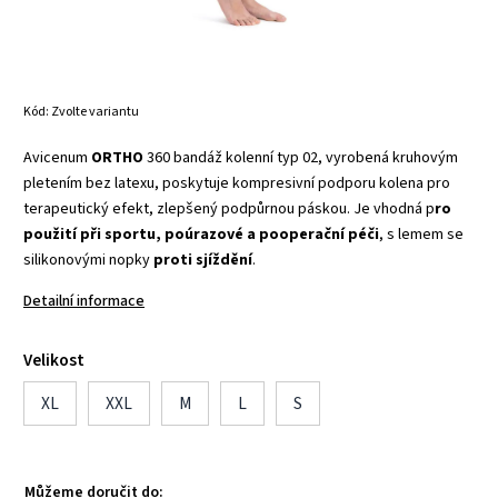
Kód:
Zvolte variantu
Avicenum
ORTHO
360 bandáž kolenní typ 02, vyrobená kruhovým
pletením bez latexu, poskytuje kompresivní podporu kolena pro
terapeutický efekt, zlepšený podpůrnou páskou. Je vhodná p
ro
použití při sportu, poúrazové a pooperační péči
, s lemem se
silikonovými nopky
proti
sjíždění
.
Detailní informace
Velikost
XL
XXL
M
L
S
Můžeme doručit do: