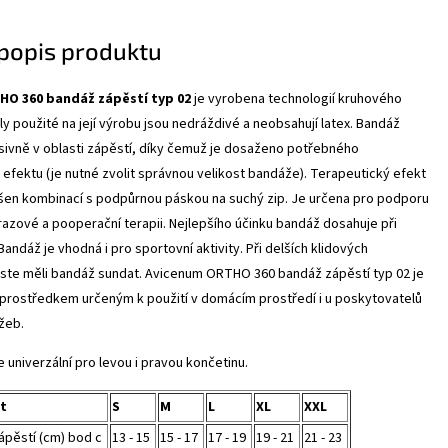
 popis produktu
O 360 bandáž zápěstí typ 02
je vyrobena technologií kruhového
ály použité na její výrobu jsou nedráždivé a neobsahují latex. Bandáž
ivně v oblasti zápěstí, díky čemuž je dosaženo potřebného
efektu (je nutné zvolit správnou velikost bandáže). Terapeutický efekt
šen kombinací s podpůrnou páskou na suchý zip. Je určena pro podporu
razové a pooperační terapii. Nejlepšího účinku bandáž dosahuje při
Bandáž je vhodná i pro sportovní aktivity. Při delších klidových
ste měli bandáž sundat. Avicenum ORTHO 360 bandáž zápěstí typ 02 je
prostředkem určeným k použití v domácím prostředí i u poskytovatelů
žeb.
e univerzální pro levou i pravou končetinu.
st
S
M
L
XL
XXL
pěstí (cm) bod c
13 - 15
15 - 17
17 - 19
19 - 21
21 - 23