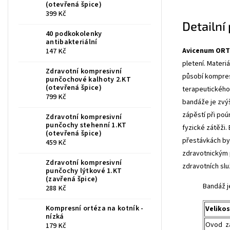
(otevřená špice)
399 Kč
Detailní
40 podkokolenky
antibakteriální
Avicenum ORTH
147 Kč
pletení. Materi
Zdravotní kompresivní
působí kompres
punčochové kalhoty 2.KT
(otevřená špice)
terapeutického 
799 Kč
bandáže je zvý
zápěstí při poú
Zdravotní kompresivní
punčochy stehenní 1.KT
fyzické zátěži. 
(otevřená špice)
přestávkách by
459 Kč
zdravotnickým 
Zdravotní kompresivní
zdravotních slu
punčochy lýtkové 1.KT
(zavřená špice)
Bandáž j
288 Kč
Kompresní ortéza na kotník -
Veliko
nízká
Ovod zá
179 Kč