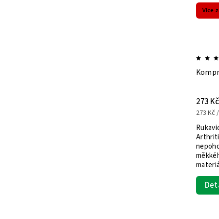
Více 
ORTHO 360 bandáž loketní typ 01
Kompre
242 Kč
273 Kč
242 Kč / 1 ks
273 Kč /
Rukavi
Arthrit
nepohod
 z
měkkéh
Tato bandáž na loket je navržena pro
materi
to
podporu a rehabilitaci po úrazech
vyvíjejí
nebo operacích, pomáhá předcházet
Det
otokům a poskytuje oporu při
slabosti, zánětech, nebo poškození
vazů a...