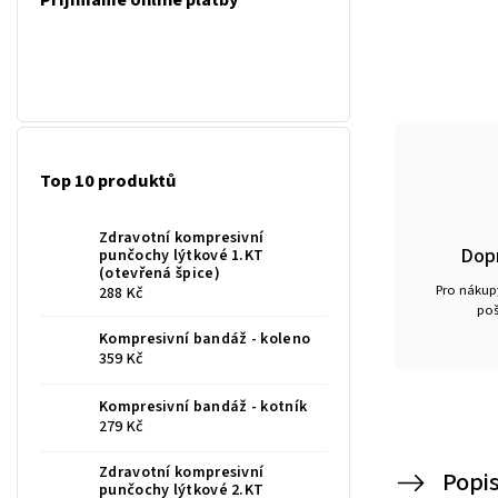
Přijímáme online platby
Top 10 produktů
Zdravotní kompresivní
Dop
punčochy lýtkové 1.KT
(otevřená špice)
Pro nákupy
288 Kč
poš
Kompresivní bandáž - koleno
359 Kč
Kompresivní bandáž - kotník
279 Kč
Zdravotní kompresivní
Popi
punčochy lýtkové 2.KT