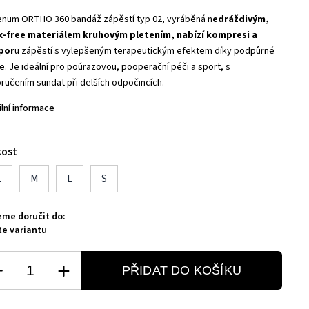
enum ORTHO 360 bandáž zápěstí typ 02, vyráběná n
edráždivým,
x-free materiálem kruhovým pletením, nabízí kompresi a
por
u zápěstí s vylepšeným terapeutickým efektem díky podpůrné
e. Je ideální pro poúrazovou, pooperační péči a sport, s
ručením sundat při delších odpočincích.
ilní informace
kost
L
M
L
S
me doručit do:
te variantu
PŘIDAT DO KOŠÍKU