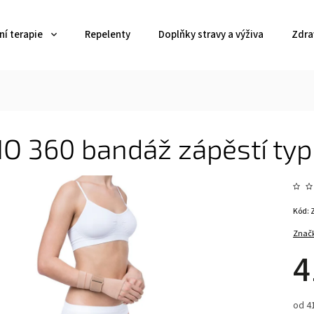
í terapie
Repelenty
Doplňky stravy a výživa
Zdra
O 360 bandáž zápěstí typ
Kód:
Znač
4
od 41