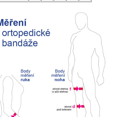
SLEVA 1
Přihlaste se k našemu
sleva 100 Kč na pr
Vaše.
*Platí pro všechny objed