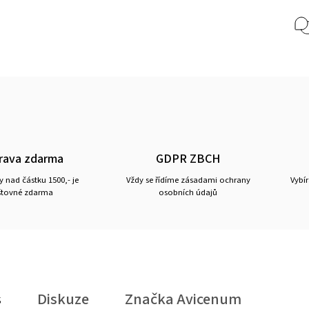
rava zdarma
GDPR ZBCH
 nad částku 1500,- je
Vždy se řídíme zásadami ochrany
Vybí
tovné zdarma
osobních údajů
s
Diskuze
Značka
Avicenum