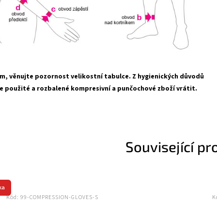
Přihlásit se a zís
Vaše e-mailová adresa je 
Podmínky ochrany oso
m, věnujte pozornost velikostní tabulce. Z hygienických důvodů
e použité a rozbalené kompresivní a punčochové zboží vrátit.
Související pr
ka
Kód:
99-COMPRESSION-GLOVES-S
K