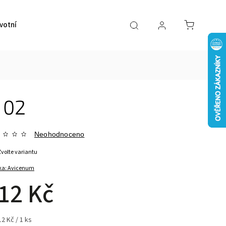
votní pomůcky
VÝPRODEJ
Značky
 02
Neohodnoceno
Zvolte variantu
ka:
Avicenum
12 Kč
2 Kč / 1 ks