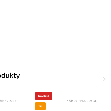
kat slevu
u nás v bezpečí.
bních údajů
odukty
Next
Novinka
ód:
AR-20637
Kód:
99-FPKS-129-XL
Tip