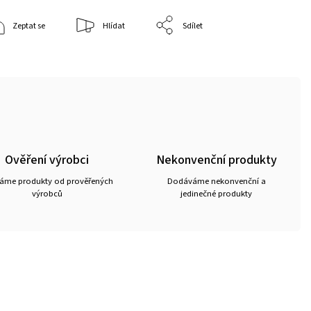
Zeptat se
Hlídat
Sdílet
Ověření výrobci
Nekonvenční produkty
ráme produkty od prověřených
Dodáváme nekonvenční a
výrobců
jedinečné produkty