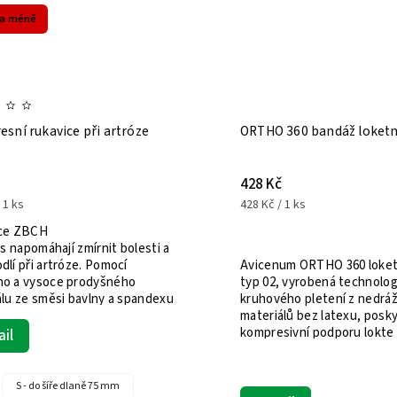
za méně
sní rukavice při artróze
ORTHO 360 bandáž loketní
428 Kč
 1 ks
428 Kč / 1 ks
ce ZBCH
is napomáhají zmírnit bolesti a
lí při artróze. Pomocí
Avicenum ORTHO 360 loket
o a vysoce prodyšného
typ 02, vyrobená technolog
álu ze směsi bavlny a spandexu
kruhového pletení z nedrá
 tyto...
materiálů bez latexu, posk
kompresivní podporu lokte
ail
zlepšení...
S - do šíře dlaně 75 mm