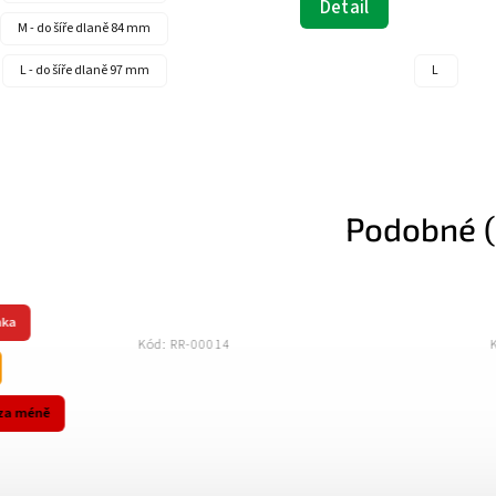
Detail
M - do šíře dlaně 84 mm
L - do šíře dlaně 97 mm
L
Podobné (
ka
Kód:
RR-00014
K
za méně