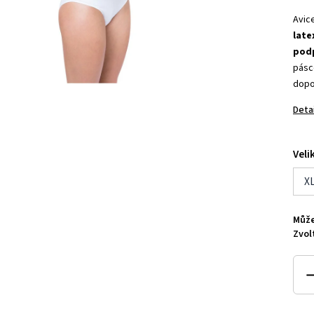
Avic
late
pod
pásc
dopo
Deta
Veli
X
Může
Zvol