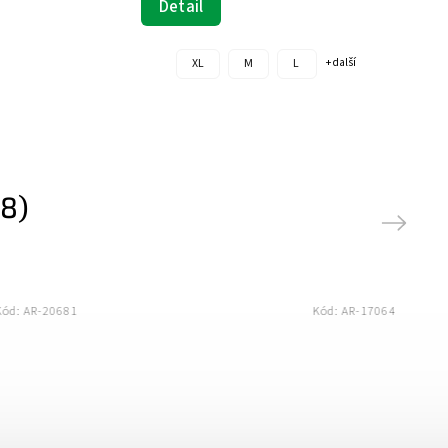
Detail
XL
M
L
+ další
8)
Next
ód:
AR-20681
Kód:
AR-17064