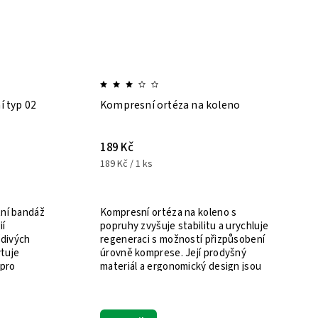
 typ 02
Kompresní ortéza na koleno
189 Kč
189 Kč / 1 ks
ní bandáž
Kompresní ortéza na koleno s
ií
popruhy zvyšuje stabilitu a urychluje
ždivých
regeneraci s možností přizpůsobení
ytuje
úrovně komprese. Její prodyšný
 pro
materiál a ergonomický design jsou
ideální...