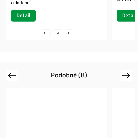
celodenní...
Detail
Detail
XL
M
L
Podobné (8)
Previous
Next