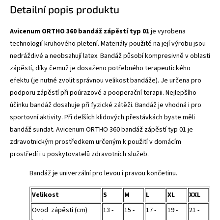
Detailní popis produktu
Avicenum ORTHO 360 bandáž zápěstí typ 01
je vyrobena
technologií kruhového pletení. Materiály použité na její výrobu jsou
nedráždivé a neobsahují latex. Bandáž působí kompresivně v oblasti
zápěstí, díky čemuž je dosaženo potřebného terapeutického
efektu (je nutné zvolit správnou velikost bandáže). Je určena pro
podporu zápěstí při poúrazové a pooperační terapii. Nejlepšího
účinku bandáž dosahuje při fyzické zátěži. Bandáž je vhodná i pro
sportovní aktivity. Při delších klidových přestávkách byste měli
bandáž sundat. Avicenum ORTHO 360 bandáž zápěstí typ 01 je
zdravotnickým prostředkem určeným k použití v domácím
prostředí i u poskytovatelů zdravotních služeb.
Bandáž je univerzální pro levou i pravou končetinu.
Velikost
S
M
L
XL
XXL
Ovod zápěstí (cm)
13 -
15 -
17 -
19 -
21 -