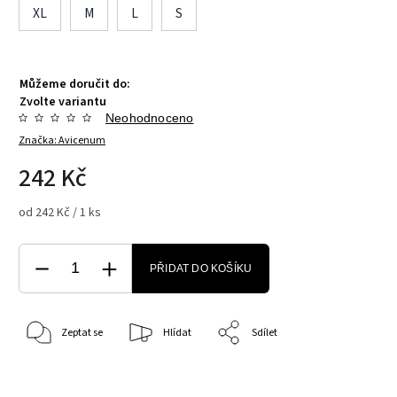
XL
M
L
S
Můžeme doručit do:
Zvolte variantu
Neohodnoceno
Značka:
Avicenum
242 Kč
od 242 Kč / 1 ks
PŘIDAT DO KOŠÍKU
Zeptat se
Hlídat
Sdílet