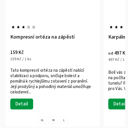
Kompresní ortéza na zápěstí
Karpální
159 Kč
497 Kč
od
159 Kč / 1 ks
497 Kč / 1 k
Tato kompresní ortéza na zápěstí nabízí
Bolí vás z
stabilizaci a podporu, snižuje bolest a
na počítač
pomáhá k rychlejšímu zotavení z poranění.
tunelu? Pa
Její prodyšný a pohodlný materiál umožňuje
pro Vás. V
celodenní...
Detail
Detail
XL
M
L