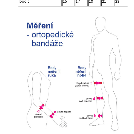
bod c
15
17
19
21
23