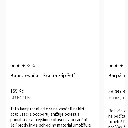
Kompresní ortéza na zápěstí
Karpální
159 Kč
497 Kč
od
159 Kč / 1 ks
497 Kč / 1 k
Tato kompresní ortéza na zápěstí nabízí
Bolí vás z
stabilizaci a podporu, snižuje bolest a
na počítač
pomáhá k rychlejšímu zotavení z poranění.
tunelu? Pa
Její prodyšný a pohodlný materiál umožňuje
pro Vás. V